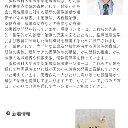
浜松医科大学医学部附属病院は、がん診
療連携拠点病院の責務として、難治がんを
含む悪性腫瘍に対する最新の画像診断や遺
伝子パネル検査、手術療法、内視鏡治療、
薬物療法、放射線治療などの高度な治療法
の実践や開発を行っています。腫瘍センターは、これらの先進
的・集学的がん診断・治療の充実を図るとともに、臨床腫瘍医学
および教育に関連した病院機能を整備するために設立されまし
た。業務として、専門的な知識及び技能を有する医師等の育成と
研修の実施、緩和ケアの提供体制の構築、がん登録の推進、がん
医療の地域連携や相談支援、情報提供等を行っています。
浜松医科大学医学部附属病院腫瘍センターは、これらの活動を
通して静岡県およびわ我が国のがん診療の発展に貢献していきた
いと考えています。患者さん一人ひとりに寄り添った低侵襲かつ
最新の治療を提供してまいりますので、がんについてお悩みの方
は、かかりつけ医を通して当センターへご相談ください。
新着情報