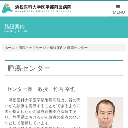
MENU
施設案内
Facility Guide
ホーム
>
病院トップページ
>
施設案内
> 腫瘍センター
腫瘍センター
センター長 教授 竹内 裕也
浜松医科大学医学部附属病院は、質の高
いがん診療を提供することができるように
国が指定したがん診療連携拠点病院であ
り、静岡県におけるがん診療の拠点のひと
つとして活動しています。