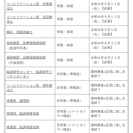
リハビリテーション部 作業療
令和８年９月１１日
常勤・有期
法士
（金）【必着】
令和８年９月１１日
リハビリテーション部 言語療
常勤・有期
（金）【必着】
法士
令和８年９月１日
常勤・有期
眼科 視能訓練士
（火）【必着】
放射線部 診療放射線技師
令和８年８月２１日
常勤・有期
（金）【必着】
（新規学卒者）
放射線部 診療放射線技師
令和８年８月２１日
常勤・有期
（金）【必着】
（中途採用）
随時募集※定員に達し次
臨床研究センター 臨床研究コ
非常勤（準職員）
第終了
ーディネーター
随時募集※定員に達し次
リハビリテーション部 理学療
非常勤（準職員）
第終了
法士
随時募集※定員に達し次
栄養部 調理師
非常勤（準職員）
第終了
非常勤（パートタイ
随時募集※定員に達し次
病理部 臨床検査技師
マー職員）
第終了
非常勤（パートタイ
随時募集※定員に達し次
検査部 臨床検査技師
マー職員）
第終了