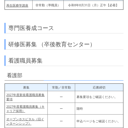
非常勤（準職員）
令和8年8月31日（月）正午【必着】
再生医療学講座
専門医養成コース
研修医募集 （卒後教育センター）
看護職員募集
看護部
募集
常勤／非常勤
応募締切
2027年度新規看護職員募集
ー
募集要項をご確認ください。
要項
2027年度看護職員募集
（キ
ー
随時
ャリア採用）
オープンホスピタル
（旧イ
ー
申込ページをご確認ください。
ンターンシップ）