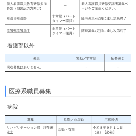
新人看護職員教育研修参加
新人看護職員研修受講者募集ペ
ー
募集
（他施設の方向け)
ージをご確認ください。
非常勤（パート
看護部看護師
随時募集※定員に達し次第終了
タイマー職員）
非常勤（パート
看護部看護助手
随時募集※定員に達し次第終了
タイマー職員）
看護部以外
募集
常勤／非常勤
応募締切
－
－
現在募集はありません。
医療系職員募集
病院
募集
常勤／非常勤
応募締切
リハビリテーション部 理学療
令和８年９月１１日
常勤・有期
法士
（金）【必着】