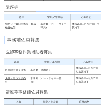
講座等
募集
常勤／非常勤
応募締切
細胞分子解剖学講座 臨床
非常勤（パートタイマー
随時募集※定員に達し次
検査技師
職員）
第終了
事務補佐員募集
医師事務作業補助者募集
募集
常勤／非常勤
応募締切
随時募集※定員に達
医事課医療支援係
非常勤（準職員）
し次第終了
随時募集※定員に達
免疫・リウマチ内
非常勤（パートタイマー職
し次第終了
科
員）
講座等事務補佐員募集
募集
常勤／非常勤
応募締切