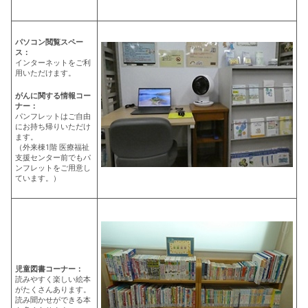
パソコン閲覧スペー
ス：
インターネットをご利
用いただけます。
がんに関する情報コー
ナー：
パンフレットはご自由
にお持ち帰りいただけ
ます。
（外来棟1階 医療福祉
支援センター前でもパ
ンフレットをご用意し
ています。）
児童図書コーナー：
読みやすく楽しい絵本
がたくさんあります。
読み聞かせができる本