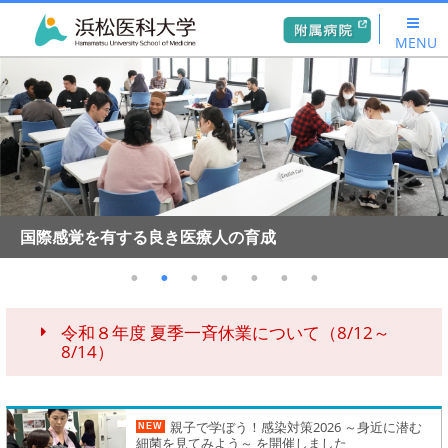
MENU
国際感覚を有する良き医療人の育成
令和８年度 夏季一斉休業について（8/12～
8/14）
親子で学ぼう！感染対策2026 ～身近に潜む
NEW
細菌を見てみよう～ を開催しました