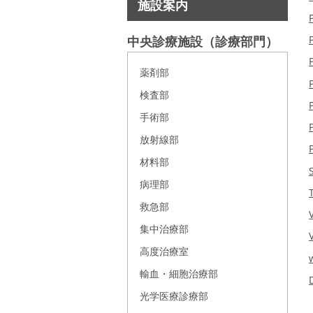
施設案内
中央診療施設（診療部門）
薬剤部
検査部
手術部
放射線部
材料部
病理部
救急部
集中治療部
高度治療室
輸血・細胞治療部
光学医療診療部