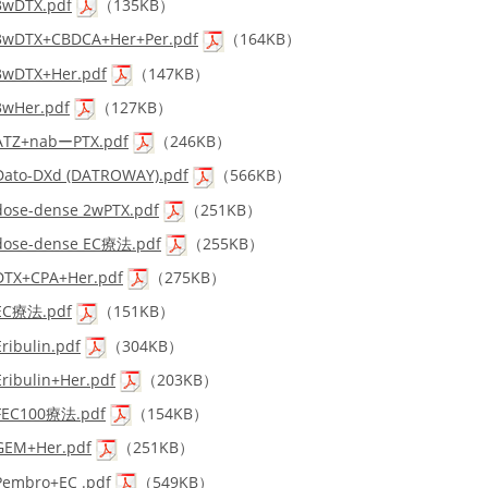
3wDTX.pdf
（135KB）
3wDTX+CBDCA+Her+Per.pdf
（164KB）
3wDTX+Her.pdf
（147KB）
3wHer.pdf
（127KB）
ATZ+nabーPTX.pdf
（246KB）
Dato-DXd (DATROWAY).pdf
（566KB）
dose-dense 2wPTX.pdf
（251KB）
dose-dense EC療法.pdf
（255KB）
DTX+CPA+Her.pdf
（275KB）
EC療法.pdf
（151KB）
Eribulin.pdf
（304KB）
Eribulin+Her.pdf
（203KB）
FEC100療法.pdf
（154KB）
GEM+Her.pdf
（251KB）
Pembro+EC .pdf
（549KB）