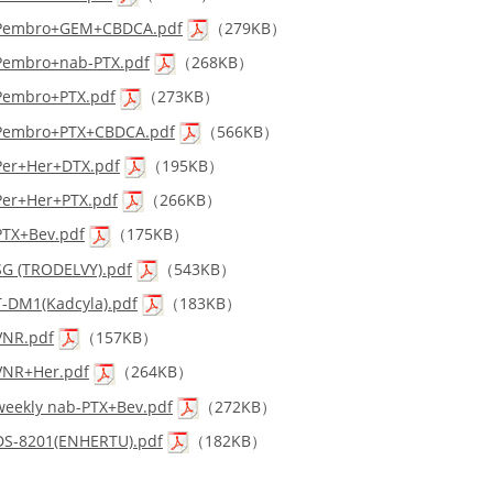
Pembro+GEM+CBDCA.pdf
（279KB）
Pembro+nab-PTX.pdf
（268KB）
Pembro+PTX.pdf
（273KB）
Pembro+PTX+CBDCA.pdf
（566KB）
Per+Her+DTX.pdf
（195KB）
Per+Her+PTX.pdf
（266KB）
PTX+Bev.pdf
（175KB）
SG (TRODELVY).pdf
（543KB）
T-DM1(Kadcyla).pdf
（183KB）
VNR.pdf
（157KB）
VNR+Her.pdf
（264KB）
weekly nab-PTX+Bev.pdf
（272KB）
DS-8201(ENHERTU).pdf
（182KB）