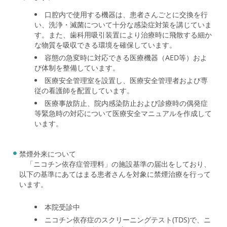
口腔内で使用する機器は、患者さんごとに交換を行
い、洗浄・滅菌について十分な感染症対策を講じていま
す。また、歯科用吸引装置により治療時に飛散する細か
な物質を吸収できる環境を確保しています。
容態の急変時に対応できる医療機器（AED等）およ
び体制を整備しています。
医療安全管理室を設置し、医療安全管理者および専
従の看護師を配置しています。
医療事故防止、院内感染防止および診療時の偶発症
等緊急時の対応について医療安全マニュアルを作成して
います。
禁煙外来について
「ニコチン依存症管理料」の施設基準の届出をしており、
以下の基準にあてはまる患者さんを対象に禁煙治療を行って
います。
本院受診中
ニコチン依存症のスクリーニングテスト(TDS)で、ニ