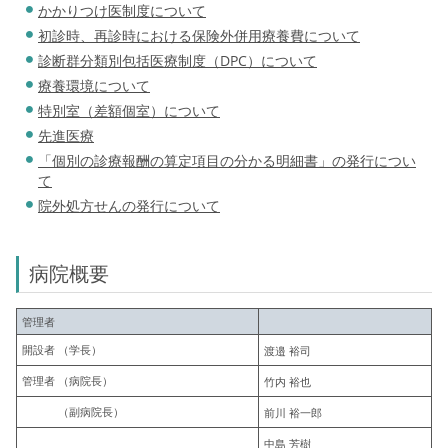
かかりつけ医制度について
初診時、再診時における保険外併用療養費について
診断群分類別包括医療制度（DPC）について
療養環境について
特別室（差額個室）について
先進医療
「個別の診療報酬の算定項目の分かる明細書」の発行につい
て
院外処方せんの発行について
病院概要
管理者
開設者 （学長）
渡邉 裕司
管理者 （病院長）
竹内 裕也
（副病院長）
前川 裕一郎
中島 芳樹