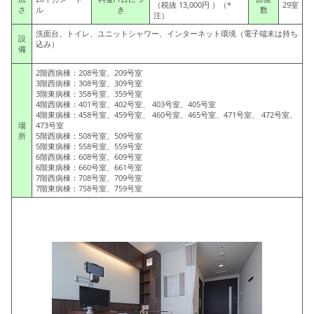
（税抜 13,000円 ）（*
29室
さ
ル
き
数
注）
洗面台、トイレ、ユニットシャワー、インターネット環境（電子端末は持ち
設
込み）
備
2階西病棟：208号室、209号室
3階西病棟：308号室、309号室
3階東病棟：358号室、359号室
4階西病棟：401号室、402号室、 403号室、405号室
4階東病棟：458号室、459号室、 460号室、465号室、471号室、 472号室、
場
473号室
所
5階西病棟：508号室、509号室
5階東病棟：558号室、559号室
6階西病棟：608号室、609号室
6階東病棟：660号室、661号室
7階西病棟：708号室、709号室
7階東病棟：758号室、759号室