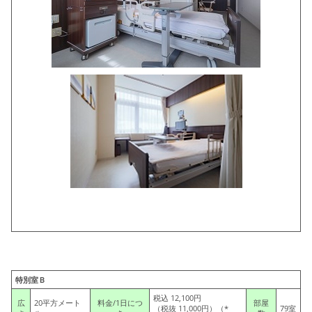
特別室Ｂ
税込 12,100円
広
20平方メート
料金
/1日につ
部屋
（税抜 11,000円）（*
79室