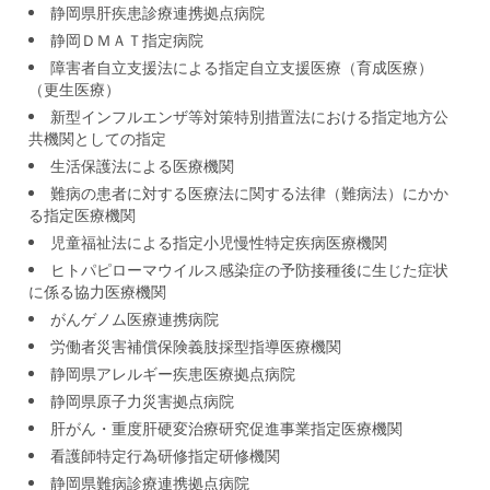
静岡県肝疾患診療連携拠点病院
静岡ＤＭＡＴ指定病院
障害者自立支援法による指定自立支援医療（育成医療）
（更生医療）
新型インフルエンザ等対策特別措置法における指定地方公
共機関としての指定
生活保護法による医療機関
難病の患者に対する医療法に関する法律（難病法）にかか
る指定医療機関
児童福祉法による指定小児慢性特定疾病医療機関
ヒトパピローマウイルス感染症の予防接種後に生じた症状
に係る協力医療機関
がんゲノム医療連携病院
労働者災害補償保険義肢採型指導医療機関
静岡県アレルギー疾患医療拠点病院
静岡県原子力災害拠点病院
肝がん・重度肝硬変治療研究促進事業指定医療機関
看護師特定行為研修指定研修機関
静岡県難病診療連携拠点病院