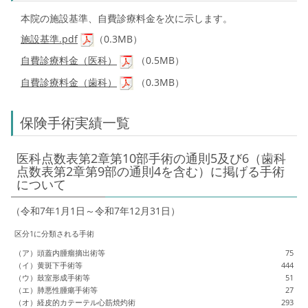
本院の施設基準、自費診療料金を次に示します。
施設基準.pdf
（0.3MB）
自費診療料金（医科）
（0.5MB）
自費診療料金（歯科）
（0.3MB）
保険手術実績一覧
医科点数表第2章第10部手術の通則5及び6（歯科
点数表第2章第9部の通則4を含む）に掲げる手術
について
（令和7年1月1日～令和7年12月31日）
区分1に分類される手術
（ア）頭蓋内腫瘤摘出術等
75
（イ）黄斑下手術等
444
（ウ）鼓室形成手術等
51
（エ）肺悪性腫瘍手術等
27
（オ）経皮的カテーテル心筋焼灼術
293