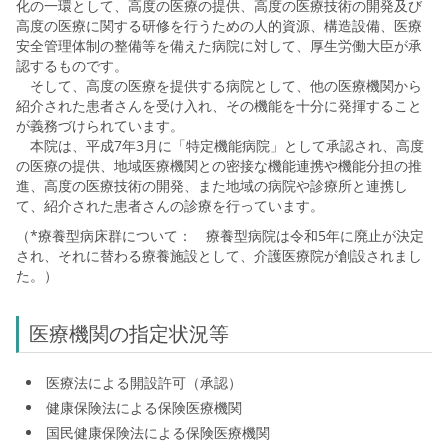
化の一環として、高度の医療の提供、高度の医療技術の開発及び
高度の医療に関する研修を行うための人的資源、構造設備、医療
安全管理体制の整備等を備えた病院に対して、厚生労働大臣が承
認するものです。
そして、高度の医療を提供する病院として、他の医療機関から
紹介された患者さんを受け入れ、その機能を十分に発揮すること
が義務づけられています。
本院は、平成7年3月に「特定機能病院」として承認され、高度
の医療の提供、地域医療機関との密接な機能連携や機能分担の推
進、高度の医療技術の開発、また地域の病院や診療所と連携し
て、紹介された患者さんの診療を行っています。
（*療養型病床群について： 療養型病院は令和5年に廃止が決定
され、それに替わる療養施設として、介護医療院が創設されまし
た。）
医療機関の指定状況等
医療法による開設許可（承認）
健康保険法による保険医療機関
国民健康保険法による保険医療機関