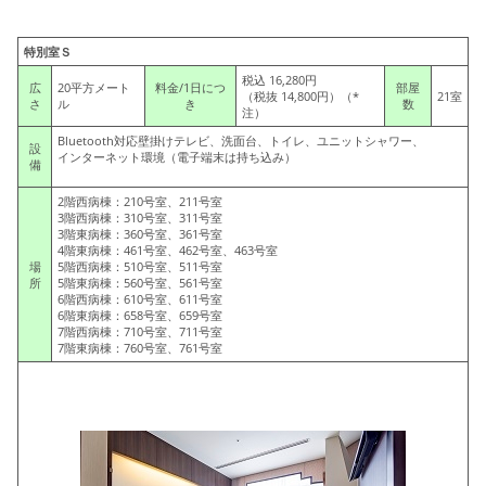
特別室Ｓ
税込 16,280円
広
20平方メート
料金
/1日につ
部屋
（税抜 14,800円）（*
21室
さ
ル
き
数
注）
Bluetooth対応壁掛けテレビ、洗面台、トイレ、ユニットシャワー、
設
インターネット環境（電子端末は持ち込み）
備
2階西病棟：210号室、211号室
3階西病棟：310号室、311号室
3階東病棟：360号室、361号室
4階東病棟：461号室、462号室、463号室
場
5階西病棟：510号室、511号室
所
5階東病棟：560号室、561号室
6階西病棟：610号室、611号室
6階東病棟：658号室、659号室
7階西病棟：710号室、711号室
7階東病棟：760号室、761号室