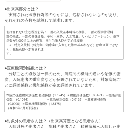
●出来高部分とは？
実施された医療行為等のなかには、包括されないものがあり、
それぞれの点数を試算して請求します。
包括されない主な医療行為：一部の入院基本料等の加算、一部の医学管理料、一
部の検査、一部の画像診断、手術・麻酔、人工腎臓、リハビリテーション、基本
点数が1,000点以上の処置、厚生労働大臣が定める薬剤
※ 特定入院料（特定集中治療室に入室した際の基本料など）は出来高ではな
く、包括点数へ加算されま
す。
●医療機関別係数とは？
分類ごとの点数は一律のため、病院間の機能の違いや治療の密
度、入院患者の重症度などが反映されていないため、対象病院ご
とに調整係数と機能係数が定め調整されています。
本院の医療機関別係数 基礎係数（1.1245）＋機能評価係数Ⅰ（0.5671）＋機能評価
係数Ⅱ（0.1094） ＋救急補正係数（0.0165）＋激変緩和係数
（0.0000）＝医療機関別係数（1.8175）
（令和8年8月1日現在）
●対象外の患者さんは？（出来高算定となる患者さん）
入院以外の患者さん、歯科の患者さん、精神病棟へ入院した患