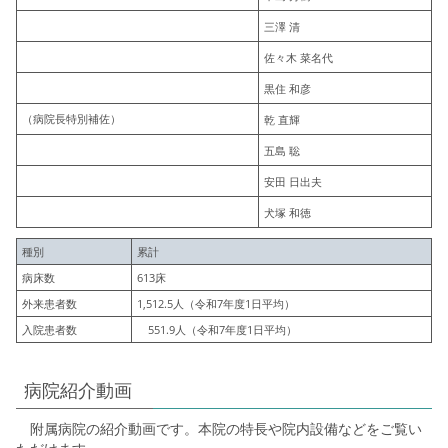
三澤 清
佐々木 菜名代
黒住 和彦
（病院長特別補佐）
乾 直輝
五島 聡
安田 日出夫
犬塚 和徳
種別
累計
病床数
613床
外来患者数
1,512.5人（令和7年度1日平均）
入院患者数
551.9人（令和7年度1日平均）
病院紹介動画
附属病院の紹介動画です。本院の特長や院内設備などをご覧い