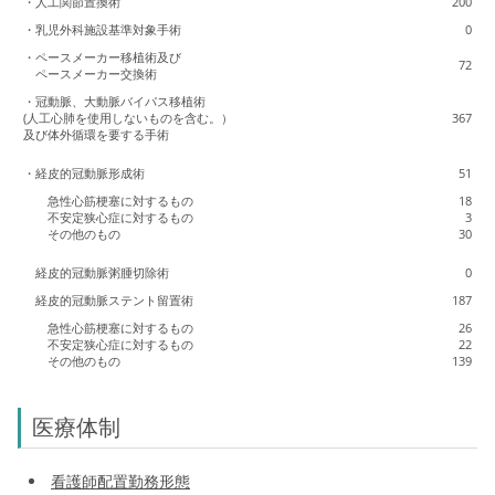
・人工関節置換術
200
・乳児外科施設基準対象手術
0
・ペースメーカー移植術及び
72
ペースメーカー交換術
・冠動脈、大動脈バイパス移植術
(人工心肺を使用しないものを含む。）
367
及び体外循環を要する手術
・経皮的冠動脈形成術
51
急性心筋梗塞に対するもの
18
不安定狭心症に対するもの
3
その他のもの
30
経皮的冠動脈粥腫切除術
0
経皮的冠動脈ステント留置術
187
急性心筋梗塞に対するもの
26
不安定狭心症に対するもの
22
その他のもの
139
医療体制
看護師配置勤務形態