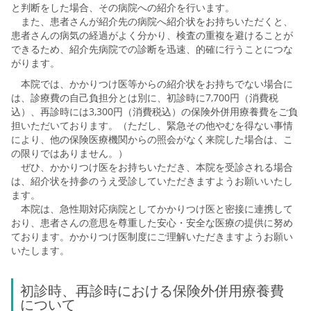
と判断をした場合、その病院への紹介を行います。
また、患者さんが紹介先の病院へ紹介状をお持ちいただくと、
患者さんの病気の経過がよく分かり、検査の重複を避けることが
できるため、紹介先病院での診断を迅速、的確に行うことにつな
がります。
本院では、かかりつけ医等からの紹介状をお持ちでない場合に
は、診療費の自己負担分とは別に、初診時に7,700円（消費税
込）、再診時には3,300円（消費税込）の保険外併用療養費をご負
担いただいております。（ただし、緊急その他やむを得ない事情
により、他の保険医療機関からの照会がなく来院した場合は、こ
の限りではありません。）
ぜひ、かかりつけ医をお持ちいただき、本院を受診される場合
は、紹介状を持参のうえ受診していただきますようお願いいたし
ます。
本院は、急性期対応病院としてかかりつけ医と密接に連携して
おり、患者さんの意思を尊重した安心・安全な医療の提供に努め
ております。かかりつけ医制度にご理解いただきますようお願い
いたします。
初診時、再診時における保険外併用療養費
について