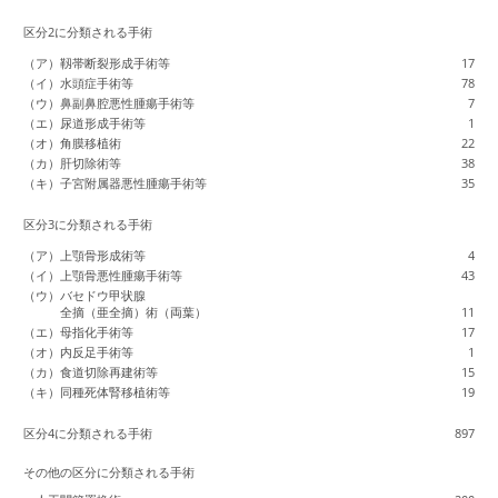
区分2に分類される手術
（ア）靱帯断裂形成手術等
17
（イ）水頭症手術等
78
（ウ）鼻副鼻腔悪性腫瘍手術等
7
（エ）尿道形成手術等
1
（オ）角膜移植術
22
（カ）肝切除術等
38
（キ）子宮附属器悪性腫瘍手術等
35
区分3に分類される手術
（ア）上顎骨形成術等
4
（イ）上顎骨悪性腫瘍手術等
43
（ウ）バセドウ甲状腺
全摘（亜全摘）術（両葉）
11
（エ）母指化手術等
17
（オ）内反足手術等
1
（カ）食道切除再建術等
15
（キ）同種死体腎移植術等
19
区分4に分類される手術
897
その他の区分に分類される手術