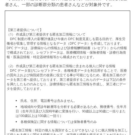
者さん、一部の診断群分類の患者さんなどが対象外です。
【第三者提供について】
（1） 作成及び第三者提供する匿名加工情報について
DPC 制度の導入の影響評価及び今後の DPC 制度見直しを図る目的で、厚生労
働省が収集し管理する情報となるデータ（DPC データ）を作成しております。
DPC データは、診療録からの情報および診療報酬明細書（レセプト）からの情報
で構成されており、レセプトデータは、医療機関情報・保険者情報・診療行為情
報・医薬品情報・特定器材情報等から構成されております。
（2） 作成及び第三者提供する匿名加工情報に含まれる個人に関する情報
DPC データ並びにレセプトデータ、各種検査データを利活用することで、医療
の質向上および病院経営の改善に役立てる事が可能になるため、匿名加工後のデ
ータを第三者へ提供しております。第三者提供するこれらのデータは下記の条件
を満たしたもののみとなり、診療情報から匿名加工情報を作成し、第三者にデー
タを提供しております。
氏名、住所、電話番号は含みません。
地域傾向や受診年齢層等を分析する必要があるため、郵便番号、生年月
日（生年月日及び入院時年齢に変換を行い、90歳以上は90歳に一括りまた
は100歳以上は100歳に一括り）
各種保険証に関する情報については保険者番号のみ
※匿名加工情報：特定の個人を識別することができないように個人情報を加工し
て得られる個人に関する情報であって、当該個人情報を復元することができない