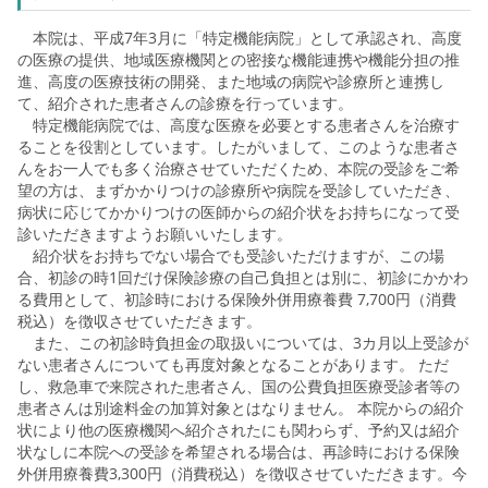
本院は、平成7年3月に「特定機能病院」として承認され、高度
の医療の提供、地域医療機関との密接な機能連携や機能分担の推
進、高度の医療技術の開発、また地域の病院や診療所と連携し
て、紹介された患者さんの診療を行っています。
特定機能病院では、高度な医療を必要とする患者さんを治療す
ることを役割としています。したがいまして、このような患者さ
んをお一人でも多く治療させていただくため、
本院
の受診をご希
望の方は、まずかかりつけの診療所や病院を受診していただき、
病状に応じてかかりつけの医師からの紹介状をお持ちになって受
診いただきますようお願いいたします。
紹介状をお持ちでない場合でも受診いただけますが、この場
合、初診の時1回だけ保険診療の自己負担とは別に、初診にかかわ
る費用として、初診時における保険外併用療養費 7,700円（消費
税込）を徴収させていただきます。
また、この初診時負担金の取扱いについては、3カ月以上受診が
ない患者さんについても再度対象となることがあります。 ただ
し、救急車で来院された患者さん、国の公費負担医療受診者等の
患者さんは別途料金の加算対象とはなりません。 本院からの紹介
状により他の医療機関へ紹介されたにも関わらず、予約又は紹介
状なしに
本院
への受診を希望される場合は、再診時における保険
外併用療養費3,300円（消費税込）を徴収させていただきます。今