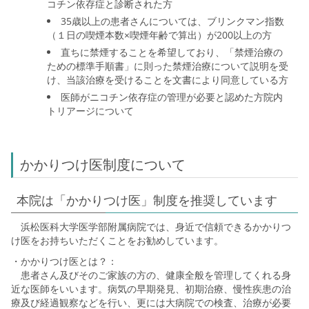
コチン依存症と診断された方
35歳以上の患者さんについては、ブリンクマン指数
（１日の喫煙本数×喫煙年齢で算出）が200以上の方
直ちに禁煙することを希望しており、「禁煙治療の
ための標準手順書」に則った禁煙治療について説明を受
け、当該治療を受けることを文書により同意している方
医師がニコチン依存症の管理が必要と認めた方院内
トリアージについて
かかりつけ医制度について
本院は「かかりつけ医」制度を推奨しています
浜松医科大学医学部附属病院では、身近で信頼できるかかりつ
け医をお持ちいただくことをお勧めしています。
・かかりつけ医とは？：
患者さん及びそのご家族の方の、健康全般を管理してくれる身
近な医師をいいます。病気の早期発見、初期治療、慢性疾患の治
療及び経過観察などを行い、更には大病院での検査、治療が必要