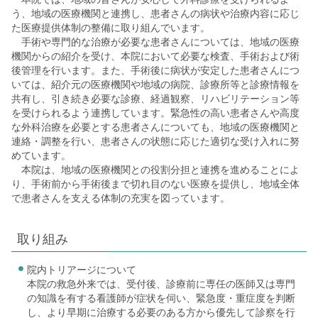
う、地域の医療機関と連携し、患者さんの病状や治療内容に応じ
た医療提供体制の整備に取り組んでいます。
手術や専門的な治療が必要な患者さんについては、地域の医療
機関からの紹介を受け、本院において必要な検査、手術および術
後管理を行います。また、手術後に病状が安定した患者さんにつ
いては、紹介元の医療機関や地域の病院、診療所等と診療情報を
共有し、引き続き必要な診療、経過観察、リハビリテーション等
を受けられるよう連携しています。緊急性の高い患者さんや高度
な外科治療を必要とする患者さんについても、地域の医療機関と
連絡・調整を行い、患者さんの状態に応じた適切な受け入れに努
めています。
本院は、地域の医療機関との役割分担と連携を進めることによ
り、手術前から手術後まで切れ目のない医療を提供し、地域全体
で患者さんを支える体制の充実を図っています。
取り組み
院内トリアージについて
本院の救急外来では、受付後、診療前に専任の医師又は専門
の知識を有する看護師が症状を伺い、緊急度・重症度を判断
し、より早期に治療する必要のある方から優先して診察を行