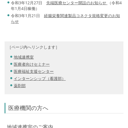
令和3年12月27日
先端医療センター開設のお知らせ
（令和4
年1月4日稼働）
令和3年1月21日
経腸栄養関連製品コネクタ規格変更のお知
らせ
［ページ内へリンクします］
地域連携室
医療者向けセミナー
医療福祉支援センター
インターンシップ（看護部）
薬剤部
医療機関の方へ
地域連携室のご案内