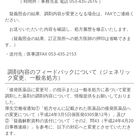
（ 時間外：事務当直 電話 053-435-2616 ）
疑義照会の結果、調剤内容が変更となる場合は、FAXでご連絡く
ださい。
お送りいただいた内容を確認し、処方履歴を修正いたします。
（疑義照会の結果、訂正箇所への処方医師の押印は省略できま
す。）
・送付先：医事課FAX 053-435-2153
調剤内容のフィードバックについて（ジェネリッ
ク変更、一般名処方）
「後発医薬品に変更可」の指示または一般名処方に基づいて変更
調剤した薬剤の調剤内容について、情報提供をお願いしておりま
した。
厚⽣労働省通知①「処⽅せんに記載された医薬品の後発医薬品へ
の変更について（平成24年3月5日保医発0305第12号）」及び
②「疑義解釈資料の送付について︓その2、問43（平成24年4月20
日事務連絡）」を参考に、以下の対応へと変更とさせていただき
ます。