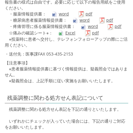
報告書の様式は自由です。必要に応じて以下の報告用紙をご使用
ください。
・服薬情報提供書：
word
pdf
・糖尿病患者服薬情報提供書：
word
pdf
・疼痛管理に係る服薬情報提供書：
word
pdf
☆痛みの確認シート※：
Excel
pdf
※投薬時に患者へ交付し、テレフォンフォローアップの際にご活
用ください。
・送付先：医事課FAX 053-435-2153
【注意事項】
※患者服薬情報提供書に基づく情報提供は、疑義照会ではありま
せん。
※疑義照会は、上記手順に従い実施をお願いいたします。
残薬調整に関わる処方せん表記について
残薬調整に関わる処方せん表記を下記の通りといたします。
いずれかにチェックが入っていた場合には、下記の通りご対応
をお願いいたします。