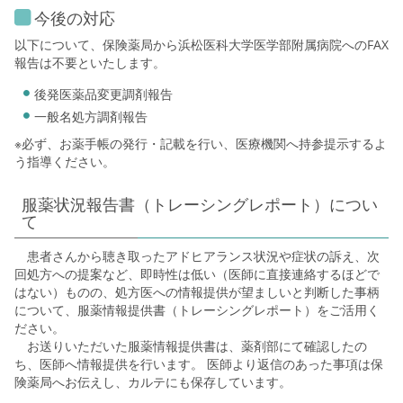
今後の対応
以下について、保険薬局から浜松医科大学医学部附属病院へのFAX
報告は不要といたします。
後発医薬品変更調剤報告
一般名処⽅調剤報告
※必ず、お薬⼿帳の発⾏・記載を⾏い、医療機関へ持参提⽰するよ
う指導ください。
服薬状況報告書（トレーシングレポート）につい
て
患者さんから聴き取ったアドヒアランス状況や症状の訴え、次
回処方への提案など、即時性は低い（医師に直接連絡するほどで
はない）ものの、処方医への情報提供が望ましいと判断した事柄
について、服薬情報提供書（トレーシングレポート）をご活用く
ださい。
お送りいただいた服薬情報提供書は、薬剤部にて確認したの
ち、医師へ情報提供を行います。 医師より返信のあった事項は保
険薬局へお伝えし、カルテにも保存しています。