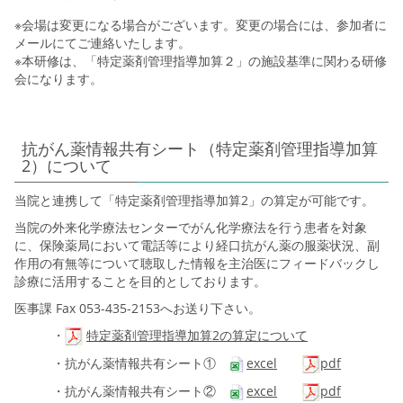
※会場は変更になる場合がございます。変更の場合には、参加者に
メールにてご連絡いたします。
※本研修は、「特定薬剤管理指導加算２」の施設基準に関わる研修
会になります。
抗がん薬情報共有シート（特定薬剤管理指導加算
2）について
当院と連携して「特定薬剤管理指導加算2」の算定が可能です。
当院の外来化学療法センターでがん化学療法を行う患者を対象
に、保険薬局において電話等により経口抗がん薬の服薬状況、副
作用の有無等について聴取した情報を主治医にフィードバックし
診療に活用することを目的としております。
医
事課 Fax 053-435-2153
へお送り下さい。
・
特定薬剤管理指導加算2の算定について
・抗がん薬情報共有シート①
excel
pdf
・抗がん薬情報共有シート②
excel
pdf