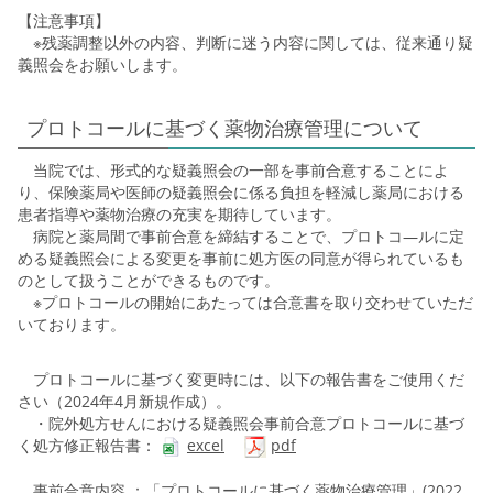
【注意事項】
※残薬調整以外の内容、判断に迷う内容に関しては、従来通り疑
義照会をお願いします。
プロトコールに基づく薬物治療管理について
当院では、形式的な疑義照会の一部を事前合意することによ
り、保険薬局や医師の疑義照会に係る負担を軽減し薬局における
患者指導や薬物治療の充実を期待しています。
病院と薬局間で事前合意を締結することで、プロトコ―ルに定
める疑義照会による変更を事前に処方医の同意が得られているも
のとして扱うことができるものです。
※プロトコールの開始にあたっては合意書を取り交わせていただ
いております。
プロトコールに基づく変更時には、以下の報告書をご使用くだ
さい（2024年4月新規作成）。
・院外処方せんにおける疑義照会事前合意プロトコールに基づ
く処方修正報告書：
excel
pdf
事前合意内容 ：「
プロトコールに基づく薬物治療管理
」(2022