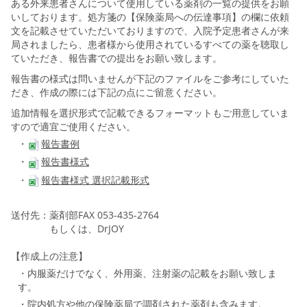
ある外来患者さんについて使用している薬剤の一覧の提供をお願
いしております。処方箋の【保険薬局への伝達事項】の欄に依頼
文を記載させていただいておりますので、入院予定患者さんが来
局されましたら、患者様から使用されているすべての薬を聴取し
ていただき、報告書での提出をお願い致します。
報告書の様式は問いませんが下記のファイルをご参考にしていた
だき、作成の際には下記の点にご留意ください。
追加情報を選択形式で記載できるフォーマットもご用意していま
すので適宜ご使用ください。
・
報告書例
・
報告書様式
・
報告書様式 選択記載形式
送付先：薬剤部FAX 053-435-2764
もしくは、DrJOY
【作成上の注意】
・内服薬だけでなく、外用薬、注射薬の記載をお願い致しま
す。
・院内処方や他の保険薬局で調剤された薬剤も含みます。