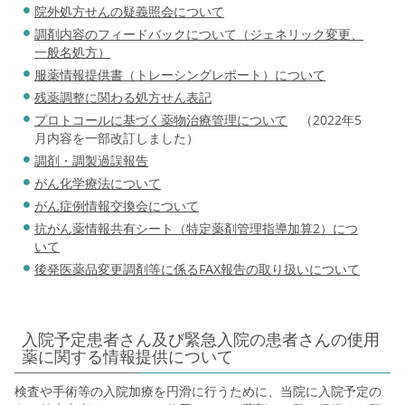
院外処方せんの疑義照会について
調剤内容のフィードバックについて（ジェネリック変更、
一般名処方）
服薬情報提供書（トレーシングレポート）について
残薬調整に関わる処方せん表記
プロトコールに基づく薬物治療管理について
（2022年5
月内容を一部改訂しました）
調剤・調製過誤報告
がん化学療法について
がん症例情報交換会について
抗がん薬情報共有シート（特定薬剤管理指導加算2）につ
いて
後発医薬品変更調剤等に係るFAX報告の取り扱いについて
入院予定患者さん及び緊急入院の患者さんの使用
薬に関する情報提供について
検査や手術等の入院加療を円滑に行うために、当院に入院予定の