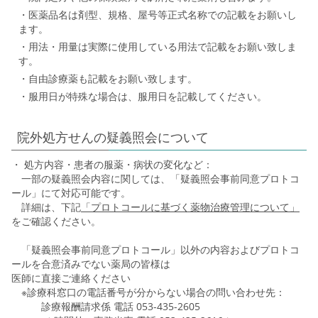
・医薬品名は剤型、規格、屋号等正式名称での記載をお願いし
ます。
・用法・用量は実際に使用している用法で記載をお願い致しま
す。
・自由診療薬も記載をお願い致します。
・服用日が特殊な場合は、服用日を記載してください。
院外処方せんの疑義照会について
・ 処方内容・患者の服薬・病状の変化など：
一部の疑義照会内容に関しては、「疑義照会事前同意プロトコ
ール」にて対応可能です。
詳細は、下記
「プロトコールに基づく薬物治療管理について」
をご確認ください。
「疑義照会事前同意プロトコール」以外の内容およびプロトコ
ールを合意済みでない薬局の皆様は
医師に直接ご連絡ください
※診療科窓口の電話番号が分からない場合の問い合わせ先：
診療報酬請求係 電話 053-435-2605