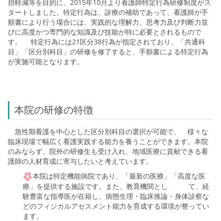
担軽減等を目的に、2015年10月より看護師特定行為研修制度がス
タートしました。特定行為は、診療の補助であって、看護師が手
順書により行う場合には、実践的な理解力、思考力及び判断力並
びに高度かつ専門的な知識及び技能が特に必要とされるもので
す。 特定行為には21区分38行為が指定されており、「共通科
目」「区分別科目」の研修を修了すると、手順書による特定行為
が実施可能となります。
本院の研修の特徴
急性期看護を中心とした区分別科目の選択が可能で、 様々な
臨床現場で幅広く看護実践する能力を養うことができます。本院
のみならず、院外の研修生も受け入れ、地域医療に貢献できる看
護師の人材育成に寄与したいと考えています。
本院は特定機能病院であり、「最新の医療」「高度な医
療」を提供する施設です。また、教育機関とし て、経
験豊富な指導医が在籍し、病態生理・臨床推論・身体診察な
どのフィジカルアセスメント能力を育成する環境が整ってい
ます。