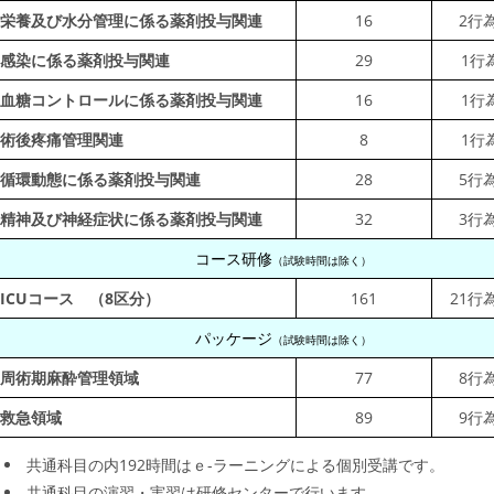
栄養及び水分管理に係る薬剤投与関連
16
2行
感染に係る薬剤投与関連
29
1行
血糖コントロールに係る薬剤投与関連
16
1行
術後疼痛管理関連
8
1行
循環動態に係る薬剤投与関連
28
5行
精神及び神経症状に係る薬剤投与関連
32
3行
コース研修
（試験時間は除く）
ICU
コース （8区分）
161
21行
パッケージ
（試験時間は除く）
周術期
麻酔管理領域
77
8行
救急領域
89
9行
共通科目の内192時間はｅ-ラーニングによる個別受講です。
共通科目の演習・実習は研修センターで行います。