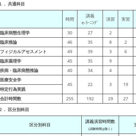
１． 共通科目
講義
時間
演習
実習
e-ﾗｰﾆﾝｸﾞ
臨床病態生理学
30
27
2
臨床推論
46
35
8
2
フィジカルアセスメント
49
39
3
6
臨床薬理学
45
35
9
疾病・臨床病態推論
40
34
4
医療安全学
45
22
3
19
特定行為実践
合計時間数
255
192
29
27
２． 区分別科目
講義演習時間数
区分別科目
（試験時間は除く）