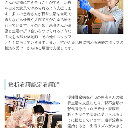
さんが治療に向き合うことができ、治療
を自分の意思で涼められるよう支援しま
す。多くの患者さんが日常生活を自宅で
送りながら外来や入院で抗がん薬治療を
行っています。そのため、患者さんが治
療と生活の折り合いをつけられるような
工夫を医師や薬剤師、その他のスタッフ
とともに考えていきます。また、抗がん薬治療に携わる医療スタッフの
相談を受け、あらゆる場面で支援します。
透析看護認定看護師
慢性腎臓病保存期の患者さんの療
養生活を支援したり、腎不全期の
腎代替療法（血液透析・腹膜透
析）を安全で安楽に受けられるよ
うに援助しています。透析治療を
開始すると、生活リズムが大きく