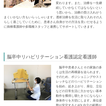
変わります。また、治療を一生継
続していかなくてはならない
とい
う思いから、治療の受け入れがう
まくいかない方もいらっしゃいます。透析治療を生活に取り入れその人
らしく過ごしていくために、患者さん自身がその方法を見いだせるよう
に病棟看護師や多職種スタッフと連携してサポートしていきます。
脳卒中リハビリテーション看護認定看護師
脳卒中患者さんとその家族の多
くは生活の再構築を迫られます。
そのため、ポジショニングやスト
レッチなどのリハビリテーション
を始め、起き上がり、座位、立位
などの日常生活に欠かせない基本
動作を獲得し寝たきりにならない
身体作りを大切にします。座位姿
勢が安定するとADL自立の範囲が