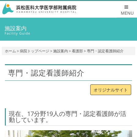
MENU
施設案内
Facility Guide
ホーム
>
病院トップページ
>
施設案内
>
看護部
> 専門・認定看護師紹介
専門・認定看護師紹介
オリジナルサイト
現在、17分野19人の専門・認定看護師が活
動しています。