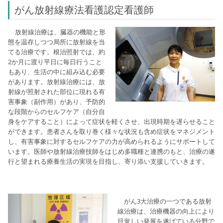
がん放射線療法看護認定看護師
放射線治療は、臓器の機能と形
態を温存しつつ局所に放射線を当
てる治療です。根治照射では、約
2か月に渡り平日に毎日行うこと
もあり、生活の中に組み込む必要
があります。放射線治療には、放
射線が照射された部位に現れる有
害事象（副作用）があり、予防的
な段階からのセルフケア（自分自
身をケアすること）によって症状を軽くさせ、出現時期を遅らせること
ができます。患者さんを取り巻く様々な状況も含め症状をマネジメント
し、有害事象に対するセルフケアの力が高められるようにサポートして
います。医師や放射線治療技師をはじめ多職種と連携のもと、治療の遂
行と望まれる療養生活の実現を目指し、寄り添い支援していきます。
がん3大治療の一つである放射
線治療は、治療機器の向上により
目覚しい発展を遂げている分野で