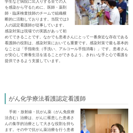
学生など病院に出入りする全ての人
を感染から守るために、医師・薬剤
師・臨床検査技師のチームで組織横
断的に活動しております。
当院では3
人の認定看護師が従事しています。
感染対策は現場での実践があって初
めてできることです。なかでも患者さんにとって一番身近な存在である
看護師の役割は、感染対策においても重要です。感染対策で最も基本的
なことは「手指衛生（手洗い、アルコール手指消毒）」です。患者さん
が安心して療養生活を送ることができるよう、きれいな手と心で看護を
提供できるよう支援しています。
がん化学療法看護認定看護師
手術・放射線・抗がん薬（がん免疫療
法含む）治療は、がんに罹患した患者さ
んの集学的治療として大きな役割を持ち
ます。その中で抗がん薬治療を行う患者