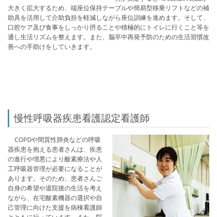
大きく拡大するため、端座位保持テーブルや簡易型移乗リフトなどの補
助具を活用して介助負担を軽減しながら座位訓練を進めます。そして
、
口腔ケア及び食事をしっかり摂ることや積極的にトイレに行くこと等を
通し生活リズムを整えます。
また、脳卒中再発予防のための生活習慣改
善への手助けをしていきます。
慢性呼吸器疾患看護認定看護師
COPDや間質性肺炎などの呼吸
器疾患を抱える患者さんは、
疾患
の進行や増悪により酸素療法や人
工呼吸器管理が必要になることが
あります。そのため、
患者さんご
自身の希望や退院後の生活を考え
ながら、在宅酸素機器の選択や自
己管理に向けた支援を病棟看護師
とともに行っています。また、院