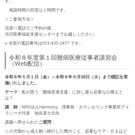
す。
相談時間の目安は１時間です。
＜ご参加方法＞
当室へ電話でご予約の後、
当日医療福祉支援センターまでお越しください。
※ 当室の電話番号は053-435-2477 です。
令和８年度第１回難病医療従事者講習会
（Web配信）
令和８年５月１日（金）～令和８年６月30日（火）まで標記を実
施いたしました。
テーマ
：私が思う「難病患者支援」に対し最も必要な心構えと
は？
講 師
：NPO法人Harmony 理事長・カウンセリング事業所アイ
ラシーネ代表 池谷直士先生
講義へ寄せられた
ご質問
：
☆小児期から成人期へ移行した際のこと、必要なケア・介入はど