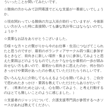
ういったことか聞いてみたいです。
☆難病の方からみて訪問看護でどんな支援が一番嬉しいでしょう
か。
☆現在関わっている難病の方は入浴介助行っていますが、今後新
しい方が入った時に直接聞いても嫌な気分等にはならないのでし
ょうか？
☆貴重なお話をありがとうございました。
①様々な方々との繋がりから今のお仕事・生活につなげてこられ
たと思うのですが、最初のボランティアサークル四つ葉に参加す
るときなど、前向きに新しい場所・集まりに参加してみようと思
えた要因はどのようなものでしたか？なかなか最初の一歩が踏み
出せない方も多いので、最初から前向きに思えたのか、何か別の
きっかけや要因があったのか教えていただけたらうれしいです。
②いろんな人に介助してもらえるよう心を開いてみよう、ご自分
で思われたきっかけ・要因を教えていただけたらありがたいで
す。（将来のためとはいえ、心を開いてみよう、と考え行動する
のはとても難しいことのように感じました。）
☆支援者のジャッジについて、介護支援専門員が参照するべきソ
ースがあれば教えてください。