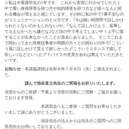
☆私は今看護学生の1年です。 これから実習に行かせていただく
中で重い身体障害を持つ方や知的障害を持つ方など様々な人と関
わる機会が増えると感じています。その時に私の中で1番不安なの
がコミュニケーションのとり方です。｢今は眠い時間帯で話しかけ
られたくないのかもしれない｣や、｢なんて話しかけよう、返事し
てもえなかったら嫌だな｣など頭の中で考えてしまい中々上手に接
することが出来なかったことが過去にありました。 そこでこれま
で関わってきた医療従事者や周囲の方々との関わりの中で｢こうい
う風に話しかけて貰えて嬉しかった｣｢こういうスタンスで接して
欲しい｣などといったアドバイスや意見があれば教えていただきた
いです。
お知らせ
：本講義講師は令和８年７月８日（水）ご逝去されまし
た。
謹んで池谷直士先生のご冥福をお祈りいたします。
当室からのご挨拶：平素より当室の活動にご理解・ご協力を賜っ
ております皆様、
本講習会へもご参加・ご質問をお寄せくださ
いまして誠にありがとうございました。
池谷先生の法人からは先生のご質問へのご回
答意向をお伺いしておりました。