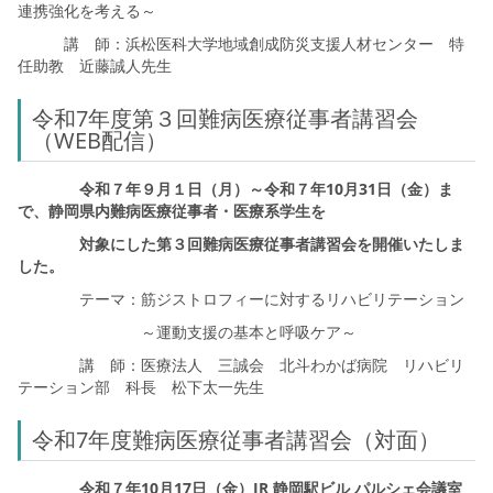
連携強化を考える～
講 師：浜松医科大学地域創成防災支援人材センター 特
任助教 近藤誠人先生
令和7年度第３回難病医療従事者講習会
（WEB配信）
令和７年９月１日（月）～令和７年10月31日（金）ま
で、静岡県内難病医療従事者・医療系学生を
対象にした第３回難病医療従事者講習会を開催いたしま
した。
テーマ：筋ジストロフィーに対するリハビリテーション
～運動支援の基本と呼吸ケア～
講 師：医療法人 三誠会 北斗わかば病院 リハビリ
テーション部 科長 松下太一先生
令和7年度難病医療従事者講習会（対面）
令和７年10月17日（金）JR 静岡駅ビル パルシェ会議室