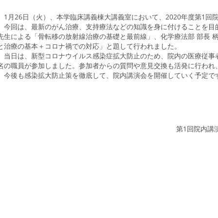
1月26日（火）、本学臨床講義棟大講義室において、2020年度第1回
今回は、最新のがん治療、支持療法などの知識を身に付けることを目的
先生による「骨転移の放射線治療の基礎と最前線」、化学療法部 部長 
と治療の基本＋コロナ禍での対応」と題して行われました。
当日は、新型コロナウイルス感染症拡大防止のため、院内の医療従事者
名の職員が参加しました。参加者からの質問や意見交換も活発に行われ
今後も感染拡大防止策を徹底して、院内講演会を開催していく予定で
第1回院内講