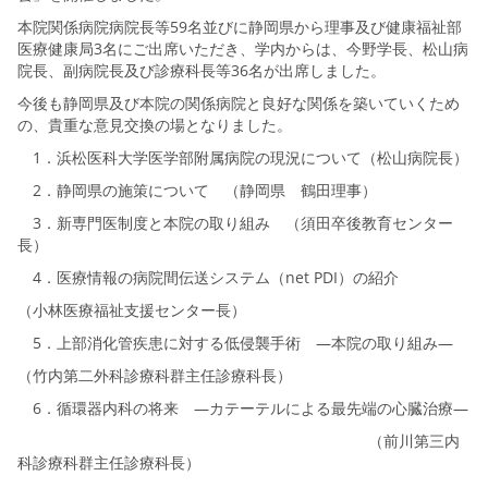
本院関係病院病院長等59名並びに静岡県から理事及び健康福祉部
医療健康局3名にご出席いただき、学内からは、今野学長、松山病
院長、副病院長及び診療科長等36名が出席しました。
今後も静岡県及び本院の関係病院と良好な関係を築いていくため
の、貴重な意見交換の場となりました。
1．浜松医科大学医学部附属病院の現況について（松山病院長）
2．静岡県の施策について （静岡県 鶴田理事）
3．新専門医制度と本院の取り組み （須田卒後教育センター
長）
4．医療情報の病院間伝送システム（net PDI）の紹介
（小林医療福祉支援センター長）
5．上部消化管疾患に対する低侵襲手術 ―本院の取り組み―
（竹内第二外科診療科群主任診療科長）
6．循環器内科の将来 ―カテーテルによる最先端の心臓治療―
（前川第三内
科診療科群主任診療科長）