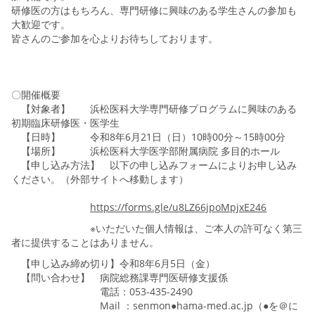
研修医の方はもちろん、専門研修に興味のある学生さんの参加も
大歓迎です。
皆さんのご参加を心よりお待ちしております。
〇開催概要
【対象者】 浜松医科大学専門研修プログラムに興味のある
初期臨床研修医・医学生
【日時】 令和8年6月21日（日）10時00分～15時00分
【場所】 浜松医科大学医学部附属病院 多目的ホール
【申し込み方法】 以下の申し込みフォームによりお申し込み
ください。
（外部サイトへ移動します）
https://forms.gle/u8LZ66jpoMpjxE246
※いただいた個人情報は、ご本人の許可なく第三
者に提供することはありません。
【申し込み締め切り】令和8年6月5日（金）
【問い合わせ】 病院総務課専門医研修支援係
電話：053-435-2490
Mail ：senmon●hama-med.ac.jp（●を＠に