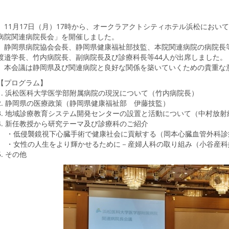
11月17日（月）17時から、オークラアクトシティホテル浜松におい
病院関連病院長会」を開催しました。
静岡県病院協会会長、静岡県健康福祉部技監、本院関連病院の病院長等
渡邉学長、竹内病院長、副病院長及び診療科長等44人が出席しました。
本会議は静岡県及び関連病院と良好な関係を築いていくための貴重な
【プログラム】
1. 浜松医科大学医学部附属病院の現況について（竹内病院長）
2. 静岡県の医療政策（静岡県健康福祉部 伊藤技監）
3. 地域診療教育システム開発センターの設置と活動について（中村放
4. 新任教授から研究テーマ及び診療科のご紹介
・低侵襲鏡視下心臓手術で健康社会に貢献する（岡本心臓血管外科診
・女性の人生をより輝かせるために－産婦⼈科の取り組み（小谷産科
5. その他