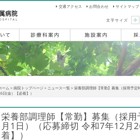
交通アクセス
お問合わせ
サイトマップ
小
文字サイズ
ホーム
>
病院トップページ
>
ニュース一覧
> 栄養部調理師【常勤】募集（採用予定時期
26日(金）【必着】）
栄養部調理師【常勤】募集（採用予
月1日）（応募締切 令和7年12月2
着】）