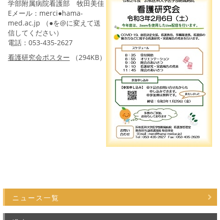
学部附属病院看護部 牧田美佳
Eメール：merci●hama-
med.ac.jp （●を@に変えて送
信してください）
電話：053-435-2627
看護研究会ポスター
（294KB）
ニュース一覧