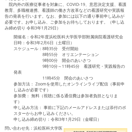
院内外の医療従事者を対象に、COVID-19、意思決定支援、看護
教育、多職種連携、看護師の働き方改革などの看護研究や実践報
告の発表を行います。なお、参加には以下の通り事前申し込みが
必要です。お申し込み、ご参加をお待ちしております。（申し込
み締め切り 令和3年1月29日）
開催名：令和2年度浜松医科大学医学部附属病院看護研究会
日時：令和3年2月6日（土曜日）
スケジュール：8時35分 受付開始
8時55分 オリエンテーション
9時00分 開会のあいさつ
9時10分～11時45分 看護研究・実践報告の
発表
11時45分 閉会のあいさつ
参加方法： Zoomを使用したオンラインライブ配信（事前申
し込みが必要です）
参加費： 無料（視聴に係る通信費は参加者負担となりま
す）
申し込み方法： 事前に下記のメールアドレスまたは添付のポ
スターからお申し込みください。
申し込み締め切り：令和3年1月29日（金曜日）
問い合わせ先：浜松医科大学医