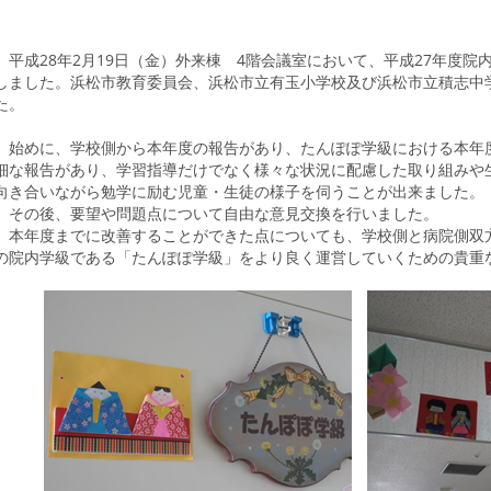
平成28年2月19日（金）外来棟 4階会議室において、平成27年度
しました。浜松市教育委員会、浜松市立有玉小学校及び浜松市立積志中
た。
始めに、学校側から本年度の報告があり、たんぽぽ学級における本年
細な報告があり、学習指導だけでなく様々な状況に配慮した取り組みや
向き合いながら勉学に励む児童・生徒の様子を伺うことが出来ました。
その後、要望や問題点について自由な意見交換を行いました。
本年度までに改善することができた点についても、学校側と病院側双
の院内学級である「たんぽぽ学級」をより良く運営していくための貴重