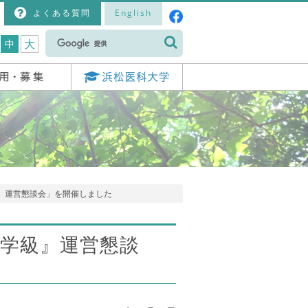
よくある質問
English
大
中
級』運営懇談会」を開催しました
ぽ学級』運営懇談