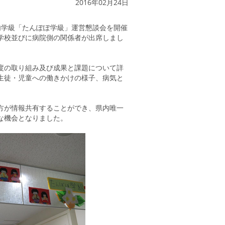
2016年02月24日
院内学級「たんぽぽ学級」運営懇談会を開催
学校並びに病院側の関係者が出席しまし
度の取り組み及び成果と課題について詳
生徒・児童への働きかけの様子、病気と
方が情報共有することができ、県内唯一
な機会となりました。