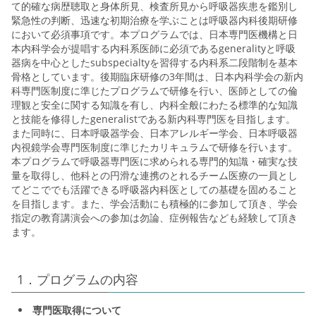
て的確な病歴聴取と身体所見、検査所見から呼吸器疾患を鑑別し
緊急性の判断、迅速な初期治療を学ぶことは呼吸器内科後期研修
において必須事項です。本プログラムでは、日本専門医機構と日
本内科学会が提唱する内科系医師に必須であるgeneralityと呼吸
器病を中心としたsubspecialtyを習得する内科系二段階制を基本
骨格としています。後期臨床研修の3年間は、日本内科学会の新内
科専門医制度に準じたプログラムで研修を行い、医師としての倫
理観と安全に関する知識を有し、内科全般にわたる標準的な知識
と技能を修得したgeneralistである新内科専門医を目指します。
また同時に、日本呼吸器学会、日本アレルギー学会、日本呼吸器
内視鏡学会専門医制度に準じたカリキュラムで研修を行います。
本プログラムで呼吸器専門医に求められる専門的知識・確実な技
量を取得し、他科との円滑な連携のとれるチーム医療の一員とし
てどこででも活躍できる呼吸器内科医としての基礎を固めること
を目指します。また、学会活動にも積極的に参加して頂き、学会
指定の教育講演会への参加は勿論、症例報告なども経験して頂き
ます。
1．プログラムの内容
専門医取得について