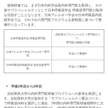
後期研修では、まず日本内科学会新内科専門医を取得し、その
後サブスペシャルティとして日本呼吸器学会 呼吸器専門医の取得
を目指すこととなります。日本アレルギー学会や日本呼吸器内視
鏡学会では、それぞれの専門医プログラムを新制度に基づいて整
備中となっています。
内科系サブスペシャルティ専門医の１
つ．
日本呼吸器学会 呼吸器専門医
専門医の標榜が可能
日本アレルギー学会 アレルギー専門
学会にて整備中
医
日本呼吸器内視鏡学会 気管支鏡専門
学会にて整備中
医
卒後3年目から5年目
浜松医科大学の内科専門医研修プログラムへの参加を推奨しま
す。浜松医科大学が提供する「サブスペシャルティ重点コース」
で呼吸器内科を選択した場合、3年間の内科専門医研修期間中に大
学病院を含む下記の基幹病院で1～2年間の呼吸器専門医取得のた