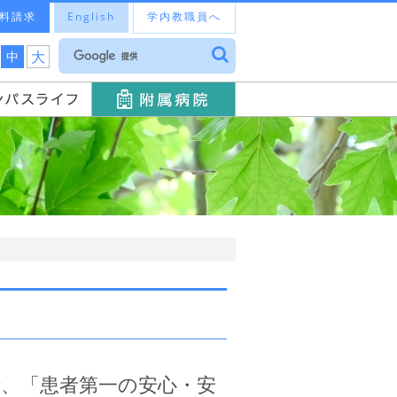
料請求
English
学内教職員へ
大
中
、「患者第一の安心・安