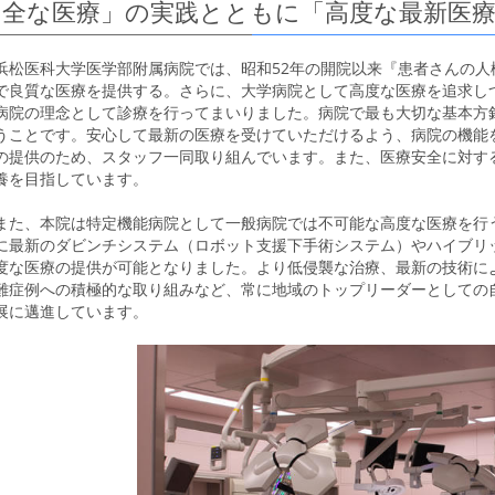
全な医療」の実践とともに「高度な最新医
浜松医科大学医学部附属病院では、昭和52年の開院以来『患者さんの
で良質な医療を提供する。さらに、大学病院として高度な医療を追求し
病院の理念として診療を行ってまいりました。病院で最も大切な基本方
うことです。安心して最新の医療を受けていただけるよう、病院の機能
の提供のため、スタッフ一同取り組んでいます。また、医療安全に対す
養を目指しています。
また、本院は特定機能病院として一般病院では不可能な高度な医療を行う
に最新のダビンチシステム（ロボット支援下手術システム）やハイブリ
度な医療の提供が可能となりました。より低侵襲な治療、最新の技術に
難症例への積極的な取り組みなど、常に地域のトップリーダーとしての
展に邁進しています。