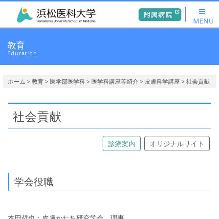
MENU
教育
Education
ホーム
>
教育
>
医学部医学科
>
医学科講座等紹介
>
皮膚科学講座
> 社会貢献
社会貢献
診療案内
オリジナルサイト
学会役職
本田哲也：皮膚かたち研究学会 理事