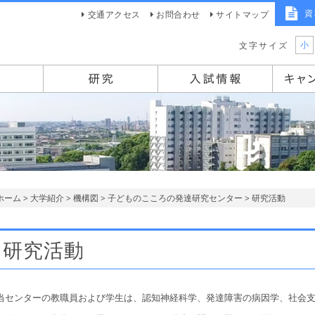
資
交通アクセス
お問合わせ
サイトマップ
小
文字サイズ
ホーム
>
大学紹介
>
機構図
>
子どものこころの発達研究センター
> 研究活動
研究活動
当センターの教職員および学生は、認知神経科学、発達障害の病因学、社会