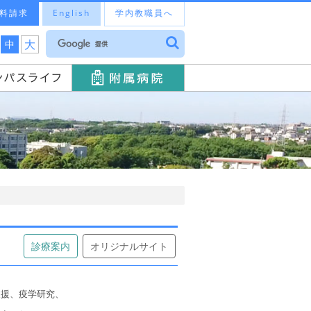
料請求
English
学内教職員へ
大
中
診療案内
オリジナルサイト
支援、疫学研究、