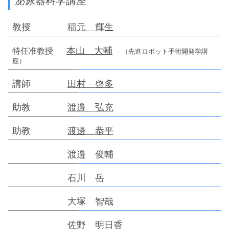
泌尿器科学講座
教授
稲元 輝生
本山 大輔
特任准教授
（先進ロボット手術開発学講
座）
講師
田村 啓多
助教
渡邉 弘充
助教
渡邊 恭平
渡邉 俊輔
石川 岳
大塚 智哉
佐野 明日香