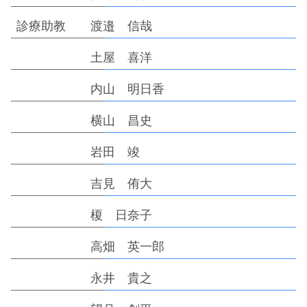
診療助教 渡邉 信哉
土屋 喜洋
内山 明日香
横山 昌史
岩田 竣
吉見 侑大
榎 日奈子
高畑 英一郎
永井 貴之