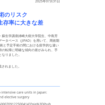
2025年07月31日
手術のリスク
生存率に大きな差
・蘇生学講座姉崎大樹大学院生、中島芳
タベース（JIPAD）を用いて、周術期
手術と予定手術の間における疫学的な違い
時の転帰に明確な傾向の差がみられ、手
となりました。
）に掲載されました。
 intensive care units in Japan:
d elective surgery
ii/S0007091225004143?via%3Dihub