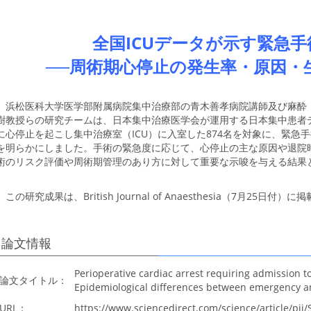
全国ICUデータが示す緊急
──周術期心停止の発生率・原因・
浜松医科大学医学部附属病院集中治療部の青木善孝病院講師及び麻酔
樹教授らの研究チームは、日本集中治療医学会が運用する日本集中患者デー
に心停止を起こし集中治療室（ICU）に入室した874名を対象に、緊急
を明らかにしました。手術の緊急度に応じて、心停止の主な原因や退院
術のリスク評価や周術期管理のあり方に対して重要な示唆を与える結果
この研究成果は、British Journal of Anaesthesia（7月25日付
論文情報
Perioperative cardiac arrest requiring admission to
論文タイトル：
Epidemiological differences between emergency an
URL：
https://www.sciencedirect.com/science/article/p