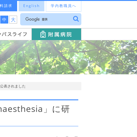
料請求
English
学内教職員へ
大
中
究成果が公表されました
Anaesthesia」に研