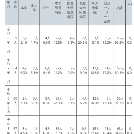
年
者
本学
国立
私立
その
健診
未定
他大
月
数
本学
小計
附属
大学
大学
他病
セン
小計
学
病院
附属
附属
院
タ
病院
病院
ー・
企業
令
和
8
59
3人
1人
4人
27人
4人
12人
3人
9人
55人
0
年
人
5.1%
1.7%
6.8%
45.8%
6.8%
20.3%
5.1%
15.3%
93.2%
0.0
3
月
令
和
7
64
4人
2人
6人
27人
0人
7人
12人
11人
57人
0
年
人
6.3%
3.1%
9.4%
42.2%
0.0%
10.9%
18.8%
17.2%
89.1%
0.0
3
月
令
和
6
60
2人
3人
5人
29人
2人
4人
12人
8人
55人
0
年
人
3.3%
5.0%
8.3%
48.3%
3.3%
6.7%
20.0%
13.3%
91.7%
0.0
3
月
令
和
5
67
3人
1人
4人
36人
1人
0人
15人
11人
63人
0
年
人
4.5%
1.5%
6.0%
53.7%
1.5%
0.0%
22.4%
16.4%
94.0%
0.0