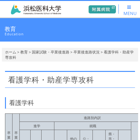
MENU
教育
Education
ホーム
>
教育
>
国家試験・卒業後進路
>
卒業後進路状況
> 看護学科・助産学
専攻科
看護学科・助産学専攻科
看護学科
進路別内訳
進学
就職
卒
卒
県・
業
業
他の
公・
市・