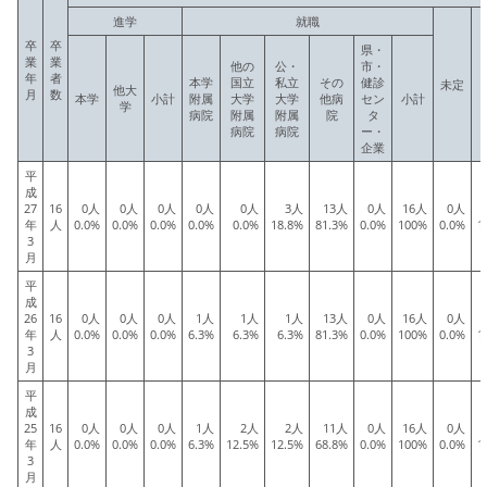
進学
就職
卒
卒
県・
業
業
他の
公・
市・
年
者
本学
国立
私立
その
健診
未定
他大
月
数
本学
小計
附属
大学
大学
他病
セン
小計
学
病院
附属
附属
院
タ
病院
病院
ー・
企業
平
成
27
16
0人
0人
0人
0人
0人
3人
13人
0人
16人
0人
年
人
0.0%
0.0%
0.0%
0.0%
0.0%
18.8%
81.3%
0.0%
100%
0.0%
1
3
月
平
成
26
16
0人
0人
0人
1人
1人
1人
13人
0人
16人
0人
年
人
0.0%
0.0%
0.0%
6.3%
6.3%
6.3%
81.3%
0.0%
100%
0.0%
1
3
月
平
成
25
16
0人
0人
0人
1人
2人
2人
11人
0人
16人
0人
年
人
0.0%
0.0%
0.0%
6.3%
12.5%
12.5%
68.8%
0.0%
100%
0.0%
1
3
月