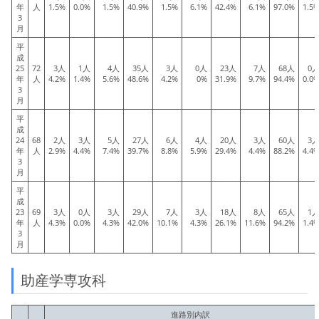
年
人
1.5%
0.0%
1.5%
40.9%
1.5%
6.1%
42.4%
6.1%
97.0%
1.5
3
月
平
成
25
72
3人
1人
4人
35人
3人
0人
23人
7人
68人
0
年
人
4.2%
1.4%
5.6%
48.6%
4.2%
0%
31.9%
9.7%
94.4%
0.0
3
月
平
成
24
68
2人
3人
5人
27人
6人
4人
20人
3人
60人
3
年
人
2.9%
4.4%
7.4%
39.7%
8.8%
5.9%
29.4%
4.4%
88.2%
4.4
3
月
平
成
23
69
3人
0人
3人
29人
7人
3人
18人
8人
65人
1
年
人
4.3%
0.0%
4.3%
42.0%
10.1%
4.3%
26.1%
11.6%
94.2%
1.4
3
月
助産学専攻科
進路別内訳