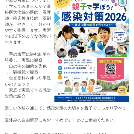
で感染対策について楽し
く学んでみませんか？浜
松医大病院の医師、看護
師、臨床検査技師、薬剤
師が、やさしく、分かり
やすく指導します。実習
では以下のような体験が
できます。
・手の表面に潜む細菌を
培養し、実際に観察
・口の中の細菌を染色
し、顕微鏡で観察
・蛍光塗料を使った手洗
いのチェック
・家庭で実践できる感染
対策の紹介
楽しい体験を通して、感染対策の大切さを親子でしっかり学べま
す。
夏休みの自由研究にもおすすめです！ぜひご参加ください。