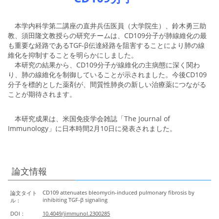
本学内科学第二講座の直井兵伍医員（大学院生）、鈴木勇三助
教、須田隆文教授らの研究チームは、CD109分子が肺線維化の最
も重要な経路であるTGF-β伝達経路を阻害することにより肺の線
維化を抑制することを明らかにしました。
本研究の結果から、CD109分子が線維化の主病態に深く関わ
り、肺の線維化を制御していることが示されました。今後CD109
分子を標的とした薬剤が、間質性肺炎の新しい治療薬につながる
ことが期待されます。
本研究成果は、米国免疫学会雑誌「The Journal of
Immunology」に日本時間2月10日に発表されました。
論文情報
CD109 attenuates bleomycin-induced pulmonary fibrosis by
論文タイト
inhibiting TGF-β signaling
ル：
DOI：
10.4049/jimmunol.2300285