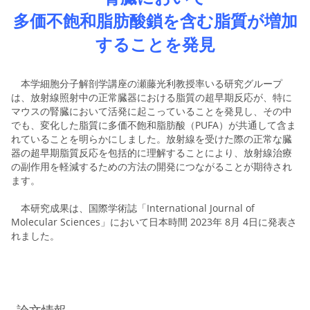
多価不飽和脂肪酸鎖を含む脂質が増加
することを発見
本学細胞分子解剖学講座の瀬藤光利教授率いる研究グループ
は、放射線照射中の正常臓器における脂質の超早期反応が、特に
マウスの腎臓において活発に起こっていることを発見し、その中
でも、変化した脂質に多価不飽和脂肪酸（PUFA）が共通して含ま
れていることを明らかにしました。放射線を受けた際の正常な臓
器の超早期脂質反応を包括的に理解することにより、放射線治療
の副作用を軽減するための方法の開発につながることが期待され
ます。
本研究成果は、国際学術誌「International Journal of
Molecular Sciences」において日本時間 2023年 8月 4日に発表さ
れました。