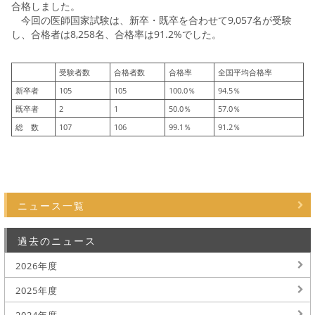
合格しました。
今回の医師国家試験は、新卒・既卒を合わせて9,057名が受験
し、合格者は8,258名、合格率は91.2%でした。
受験者数
合格者数
合格率
全国平均合格率
新卒者
105
105
100.0％
94.5％
既卒者
2
1
50.0％
57.0％
総 数
107
106
99.1％
91.2％
ニュース一覧
過去のニュース
2026年度
2025年度