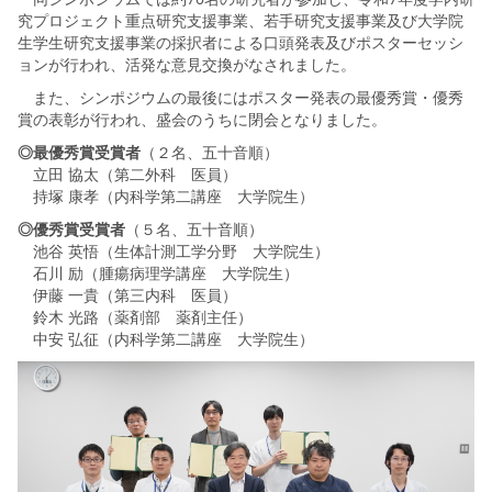
究プロジェクト重点研究支援事業、若手研究支援事業及び大学院
生学生研究支援事業の採択者による口頭発表及びポスターセッシ
ョンが行われ、活発な意見交換がなされました。
また、シンポジウムの最後にはポスター発表の最優秀賞・優秀
賞の表彰が行われ、盛会のうちに閉会となりました。
◎最優秀賞受賞者
（２名、五十音順）
立田 協太（第二外科 医員）
持塚 康孝（内科学第二講座 大学院生）
◎優秀賞受賞者
（５名、五十音順）
池谷 英悟（生体計測工学分野 大学院生）
石川 励（腫瘍病理学講座 大学院生）
伊藤 一貴（第三内科 医員）
鈴木 光路（薬剤部 薬剤主任）
中安 弘征（内科学第二講座 大学院生）