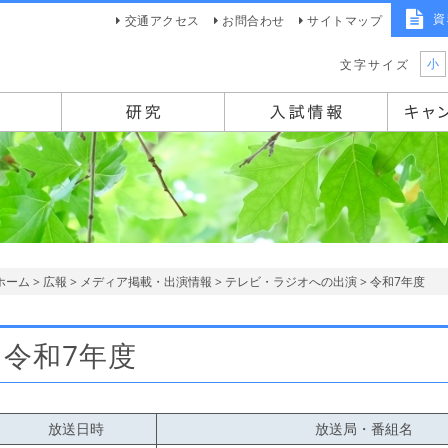
資
交通アクセス
お問合わせ
サイトマップ
小
文字サイズ
ホーム
>
広報
>
メディア掲載・出演情報
>
テレビ・ラジオへの出演
> 令和7年度
令和7年度
放送日時
放送局・番組名