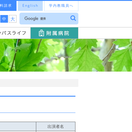
料請求
English
学内教職員へ
大
中
出演者名