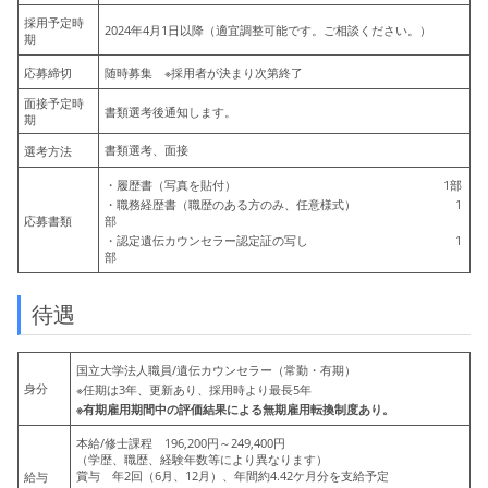
採用予定時
2024年4月1日以降（適宜調整可能です。ご相談ください。）
期
応募締切
随時募集 ※採用者が決まり次第終了
面接予定時
書類選考後通知します。
期
書類選考、面接
選考方法
・履歴書（写真を貼付） 1部
・職務経歴書（職歴のある方のみ、任意様式） 1
応募書類
部
・認定遺伝カウンセラー認定証の写し 1
部
待遇
国立大学法人職員/遺伝カウンセラー（常勤・有期）
身分
※任期は3年、更新あり、採用時より最長5年
※有期雇用期間中の評価結果による無期雇用転換制度あり。
本給/修士課程 196,200円～249,400円
（学歴、職歴、経験年数等により異なります）
賞与 年2回（6月、12月）、年間約4.42ケ月分を支給予定
給与