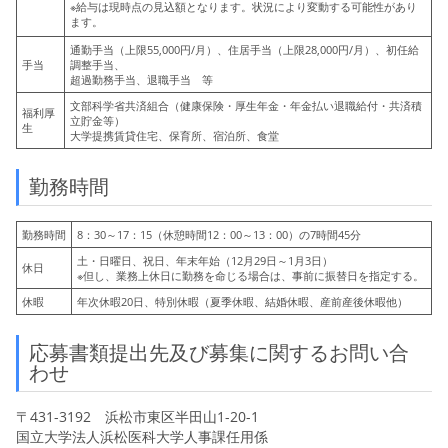
※給与は現時点の見込額となります。状況により変動する可能性があり
ます。
通勤手当（上限55,000円/月）、住居手当（上限28,000円/月）、初任給
手当
調整手当、
超過勤務手当、退職手当 等
文部科学省共済組合（健康保険・厚生年金・年金払い退職給付・共済積
福利厚
立貯金等）
生
大学提携賃貸住宅
、保育所、宿泊所、食堂
勤務時間
勤務時間
8：30～17：15（休憩時間12：00～13：00）の7時間45分
土・日曜日、祝日、年末年始（12月29日～1月3日）
休日
※但し、業務上休日に勤務を命じる場合は、事前に振替日を指定する。
休暇
年次休暇20日、特別休暇（夏季休暇、結婚休暇、産前産後休暇他）
応募書類提出先及び募集に関するお問い合
わせ
〒431-3192 浜松市東区半田山1-20-1
国立大学法人浜松医科大学人事課任用係