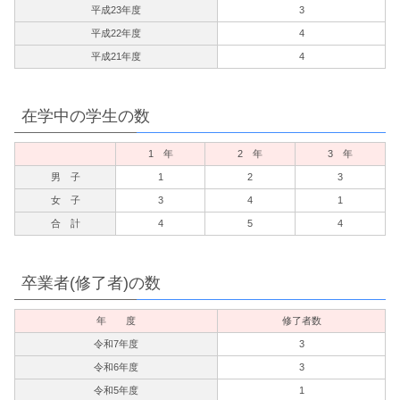
平成23年度
3
平成22年度
4
平成21年度
4
在学中の学生の数
1 年
2 年
3 年
男 子
1
2
3
女 子
3
4
1
合 計
4
5
4
卒業者(修了者)の数
年 度
修了者数
令和7年度
3
令和6年度
3
令和5年度
1