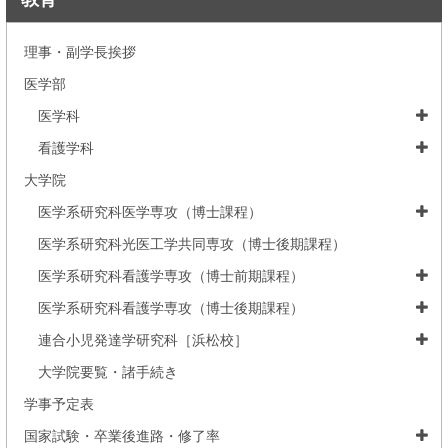
理事・副学長挨拶
医学部
医学科
看護学科
大学院
医学系研究科医学専攻（博士課程）
医学系研究科光医工学共同専攻（博士後期課程）
医学系研究科看護学専攻（博士前期課程）
医学系研究科看護学専攻（博士後期課程）
連合小児発達学研究科［浜松校］
大学院要覧・諸手続き
学事予定表
国家試験・卒業後進路・修了率