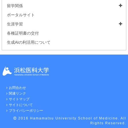
留学関係
ポータルサイト
生涯学習
各種証明書の交付
生成AIの利活用について
お問合わせ
関連リンク
サイトマップ
サイトについて
プライバシーポリシー
2016 Hamamatsu University School of Medicine. All
Rights Reserved.