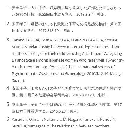
安田孝子、大井洋子、妊娠糖尿病を発症した妊婦と発症しなかっ
た妊婦の比較、第32回日本助産学会、2018.3.3-4、横浜.
安田孝子、母親のおしゃれ意識と子育ての満足感の検討、第31回
．
日本助産学会、2017.318-19、徳島
Takako YASUDA, Toshiyuki OJIMA, Mieko NAKAMURA, Yosuke
SHIBATA, Relationship between maternal depressed mood and
mothers' feelings for their children using Attachment-Caregiving
Balance Scale among Japanese women who raise their 18-month-
old children, 18th Conference of the International Society of
Psychosomatic Obstetrics and Gynecology, 2016.5.12-14, Malaga
(Spain).
安田孝子、１歳６か月の子どもを育てている母親の体調と関連要
因、第30回日本助産学会学術集会、2016.3.19-20、京都．
安田孝子、子育て中の母親のおしゃれ意識と体型との関連、第17
回日本母性看護学会、2015.6.28、東京.
Yasuda T
,
Ojima T, Nakamura M, Nagai A, Tanaka T, Kondo N,
Suzuki K, Yamagata Z: The relationship between mothers'