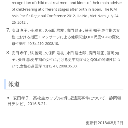
recognition of child maltreatment and kinds of their main adviser
of child-rearing at different stages after birth in Japan, The ICM
Asia Pacific Regional Conference 2012, Ha Noi, Viet Nam, July 24-
26, 2012
．
安田 孝子 , 張 雅素 , 久保田 君枝 , 廣門 靖正 , 笹岡 知子:更年期の女
性における指圧・マッサージによる健康関連QOL尺度SF-8の変化,
母性衛生 49(3), 210, 2008.10.
安田 孝子 , 張 雅素 , 久保田 君枝 , 永田 勝太郎 , 廣門 靖正 , 笹岡 知
子 , 矢野 忠:更年期の女性における更年期症状とQOLの関連性につ
いて,女性心身医学 13(1), 47, 2008.06.30.
報道
安田孝子、高校生カップルの乳児遺棄事件について、静岡朝
日テレビ、2016.3.21.
更新日2018年8月2日