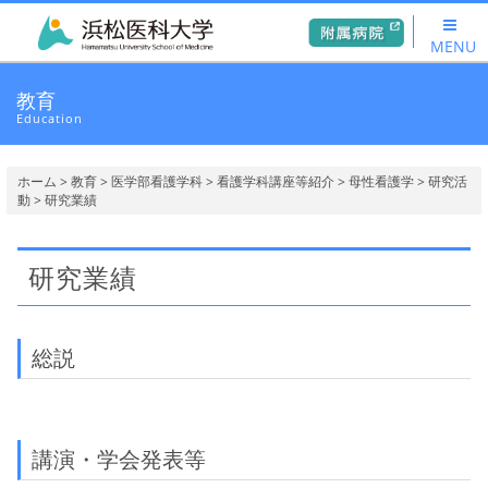
MENU
教育
Education
ホーム
>
教育
>
医学部看護学科
>
看護学科講座等紹介
>
母性看護学
>
研究活
動
> 研究業績
研究業績
総説
講演・学会発表等