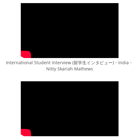
International Student Interview (留学生インタビュー)・India・
Nitty Skariah Mathews