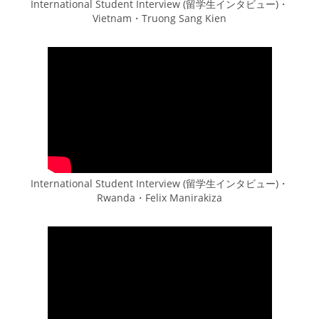
International Student Interview (留学生インタビュー)・
Vietnam・Truong Sang Kien
International Student Interview (留学生インタビュー)・
Rwanda・Felix Manirakiza