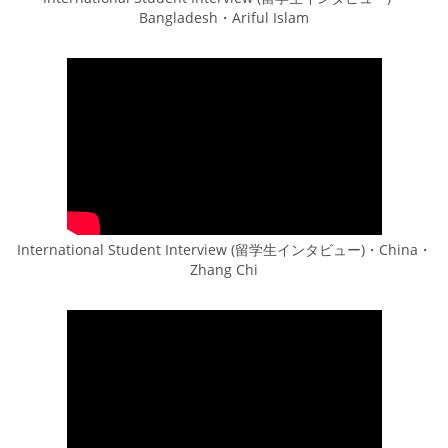
Bangladesh・Ariful Islam
International Student Interview (留学生インタビュー)・China・
Zhang Chi