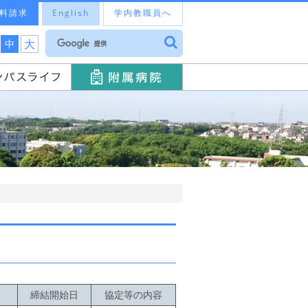
料請求
English
学内教職員へ
大
中
締結開始日
協定等の内容