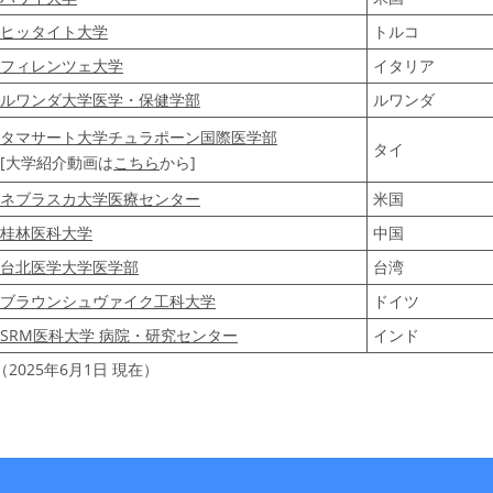
ヒッタイト大学
トルコ
フィレンツェ大学
イタリア
ルワンダ大学医学・保健学部
ルワンダ
タマサート大学チュラポーン国際医学部
タイ
[
大学紹介動画は
こちら
から
]
ネブラスカ大学医療センター
米国
桂林医科大学
中国
台北医学大学医学部
台湾
ブラウンシュヴァイク工科大学
ドイツ
SRM医科大学 病院・研究センター
インド
（2025年6月1日 現在）