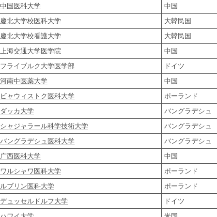
中国医科大学
中国
慶北大学校医科大学
大韓民国
慶北大学校看護大学
大韓民国
上海交通大学医学院
中国
フライブルク大学医学部
ドイツ
河南中医薬大学
中国
ビャウィストク医科大学
ポーランド
ダッカ大学
バングラデシュ
シャジャラール科学技術大学
バングラデシュ
バングラデシュ
医科大学
バングラデシュ
广西医科大学
中国
ワルシャワ医科大学
ポーランド
ルブリン医科大学
ポーランド
デュッセルドルフ大学
ドイツ
ハワイ大学
米国