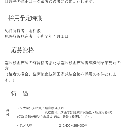
日時等の詳細は一次選考通過者に通知いたします。
採用予定時期
免許所持者 応相談
免許取得見込者 令和８年４月１日
応募資格
臨床検査技師の有資格者または臨床検査技師養成機関卒業見込の
方
（後者の場合、臨床検査技師国家試験合格を採用の条件としま
す。）
待 遇
国立大学法人職員／臨床検査技師
身
（浜松医科大学医学部附属病院輸血・細胞治療部）
分
※免許登録が確認されるまでは、身分は検査助手です。
本給／大卒 243,400～289,800円