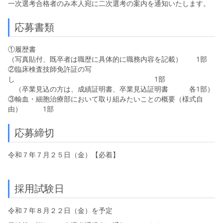
一次選考合格者のみ本人宛に二次選考の案内を通知いたします。
応募書類
①履歴書
（写真貼付、既卒者は職歴に具体的に職務内容を記載） 1部
②臨床検査技師免許証の写
し 1部
（卒業見込の方は、成績証明書、卒業見込証明書 各1部）
③輸血・細胞治療部において取り組みたいことの概要（様式自
由） 1部
応募締切
令和７年７月２５日（金）【必着】
採用試験日
令和７年８月２２日（金）を予定