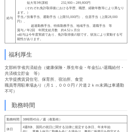
短大等3年課程 232,900～289,800円
（それぞれ免許取得後における学歴、職歴、経験年数等により異なり
ます。）
手当／扶養手当、通勤手当（上限55,000円）、住居手当（上限28,000
給与
円）、
超過勤務手当、特殊勤務手当、地域手当、退職手当 等
賞与／年2回 年間支給月数 約4.52ヶ月分
※給与は今年度実績であり、免許取得後の額です。状況により変動する可
能性があります。
福利厚生
文部科学省共済組合（健康保険・厚生年金・年金払い退職給付・
共済積立貯金 等）
大学提携賃貸住宅、保育所、宿泊所、食堂
職員専用駐車場あり（月１，０００円 / 片道２ｋｍ未満は車通勤
不可）
勤務時間
勤務時間
38時間45分／週（夜勤有）
4週8休、国民の祝日に関する法律に規定する休日、年末年始
休日
但し、業務上休日に勤務を命じる場合は、事前に振替日を指定する。