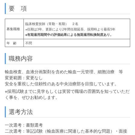
要 項
臨床検査技師（常勤・有期） ２名
募集職種
※任期は3年、更新により2年間任期延長、採用時より最長5年
※有期雇用期間中の評価結果による無期雇用転換制度あり。
年 齢
不問
職務内容
輸血検査、血液分画製剤を含めた輸血一元管理、細胞治療 等
変更範囲：変更なし
安全を重視した信頼性のある中央治療部を目指しています。
※採用試験までに見学もしくは実習で職場の雰囲気を知っていただ
く事を、ぜひお勧めします。
選考方法
一次選考：書類選考
二次選考：筆記試験（輸血医療に関連した基本的な問題）・面接