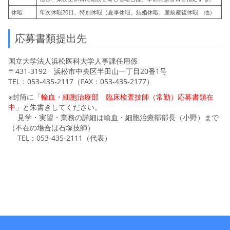
休暇
年次休暇20日、特別休暇（夏季休暇、結婚休暇、産前産後休暇 他）
応募書類提出先
国立大学法人浜松医科大学人事課任用係
〒431-3192 浜松市中央区半田山一丁目20番1号
TEL
：053-435-2117（FAX：053-435-2177）
※封筒に「
輸血・細胞治療部 臨床検査技師（常勤）
応募書類在
中
」と朱書きしてください。
見学・実習・業務の詳細は輸血・細胞治療部部長（小野）まで
（不在の場合は石塚技師）
TEL：053-435-2111（代表）