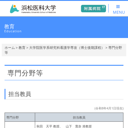
MENU
教育
Education
ホーム
>
教育
>
大学院医学系研究科看護学専攻（博士後期課程）
> 専門分野
等
専門分野等
担当教員
(令和8年4月1日現在)
専門分野
担当教員
秋田 天平 教授、 山下 寛奈 准教授