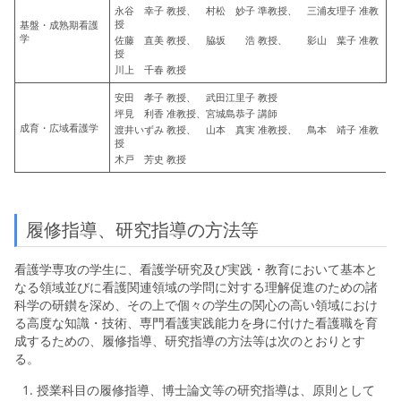
永谷 幸子 教授、 村松 妙子 準教授、 三浦友理子 准教
授
基盤・成熟期看護
学
佐藤 直美 教授、 脇坂 浩 教授、 影山 葉子 准教
授
川上 千春 教授
安田 孝子 教授、 武田江里子 教授
坪見 利香 准教授、宮城島恭子 講師
成育・広域看護学
渡井いずみ 教授、 山本 真実 准教授、 鳥本 靖子 准教
授
木戸 芳史 教授
履修指導、研究指導の方法等
看護学専攻の学生に、看護学研究及び実践・教育において基本と
なる領域並びに看護関連領域の学問に対する理解促進のための諸
科学の研鑚を深め、その上で個々の学生の関心の高い領域におけ
る高度な知識・技術、専門看護実践能力を身に付けた看護職を育
成するための、履修指導、研究指導の方法等は次のとおりとす
る。
授業科目の履修指導、博士論文等の研究指導は、原則として