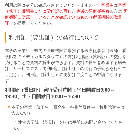
利用の際は身分の確認をさせていただきますので、
卒業生
は
卒業
（修了）証明書または学位記の写し
、
地域の医療従事者
の方は
医
療機関に所属していることが確認できるもの（
所属機関の職員
証）
を提示してください。
利用証（貸出証）の発行について
本学の卒業生・県内の医療機関に勤務する医療従事者（医師、看
護師等のメディカルスタッフ）の方は利用証（貸出証）の交付を
受けることで資料の貸出ができます。資料の貸出を希望する場合
は、サービスデスクで利用証（貸出証）の発行の手続きを行って
ください。利用証（貸出証）の更新は年度ごとの申請になりま
す。
利用証（貸出証）発行受付時間：平日開館日9:00～
19:30、土・日開館日10:00～16:30
本学の卒業・修了生（研究生・科目等履修生・特別聴講生は
含まない）
＊連合大学院（浜松校）の方は事前にお問い合わせくださ
い。