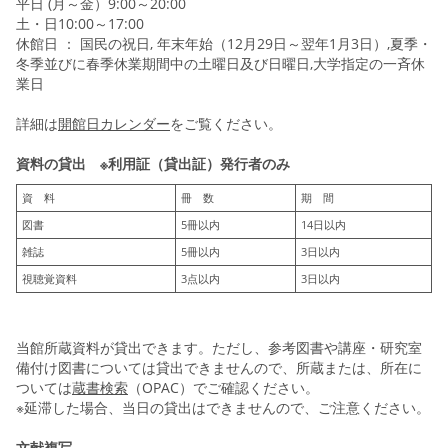
平日 (月～金）9:00～20:00
土・日10:00～17:00
休館日 ： 国民の祝日, 年末年始（12月29日～翌年1月3日）,夏季・
冬季並びに春季休業期間中の土曜日及び日曜日,大学指定の一斉休
業日
詳細は
開館日カレンダー
をご覧ください。
資料の貸出 ※利用証（貸出証）発行者のみ
資 料
冊 数
期 間
図書
5冊以内
14日以内
雑誌
5冊以内
3日以内
視聴覚資料
3点以内
3日以内
当館所蔵資料が貸出できます。ただし、参考図書や講座・研究室
備付け図書については貸出できませんので、所蔵または、所在に
ついては
蔵書検索
（OPAC）でご確認ください。
※延滞した場合、当日の貸出はできませんので、ご注意ください。
文献複写