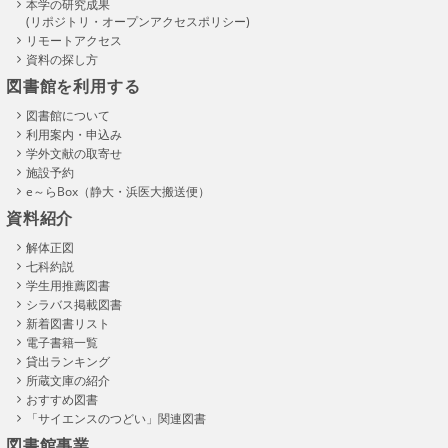
本学の研究成果
(リポジトリ・オープンアクセスポリシー)
リモートアクセス
資料の探し方
図書館を利用する
図書館について
利用案内・申込み
学外文献の取寄せ
施設予約
e～らBox（静大・浜医大搬送便）
資料紹介
解体正図
七科約説
学生用推薦図書
シラバス掲載図書
新着図書リスト
電子書籍一覧
貸出ランキング
所蔵文庫の紹介
おすすめ図書
「サイエンスのつどい」関連図書
図書館事業