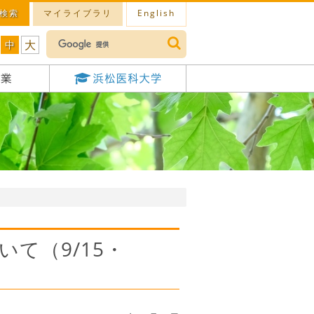
検索
マイライブラリ
English
大
中
て（9/15・