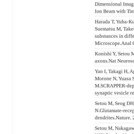
Dimensional Image
Ion Beam with Tim
Harada T, Yuba-Ku
Suematsu M, Takes
substances in diff
Microscope.Anal 
Konishi Y, Setou 
axons.Nat Neurosc
Yao I, Takagi H, A
Morone N, Yuasa S
M.SCRAPPER-depend
synaptic vesicle r
Setou M, Seog DH,
N.Glutamate-recept
dendrites.Nature. 
Setou M, Nakagawa