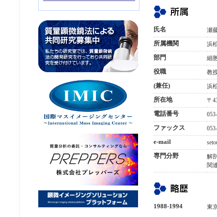
氏名
瀬
所属機関
浜
部門
細
役職
教
(兼任)
浜
所在地
〒4
電話番号
053
ファックス
053
e-mail
set
専門分野
解
関
1988-1994
東