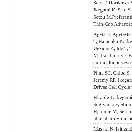
Sato T, Horikawa M
Ikegami K, Sato S,
Setou M.Preferent
Thin-Cap Atherosc
Ageta H, Ageta-Is
T, Hatanaka K, Ik
Uezumi A, Ide T, 
M, Tsuchida K.UBL
extracellular ves
Phua SC, Chiba S,
Jeremy RF, Ikega
Drives Cell Cycle 
Hiraide T, Ikegam
Sugiyama E, Shinr
H, Inoue M, Setou
phosphatidylinosit
Masaki N, Ishizak