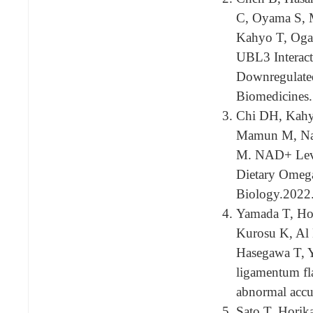
C, Oyama S, 
Kahyo T, Oga
UBL3 Interacts
Downregulated
Biomedicines.
Chi DH, Kahy
Mamun M, Nak
M. NAD+ Level
Dietary Omega
Biology.2022
Yamada T, Hor
Kurosu K, Al
Hasegawa T, 
ligamentum fla
abnormal accum
Sato T, Horik