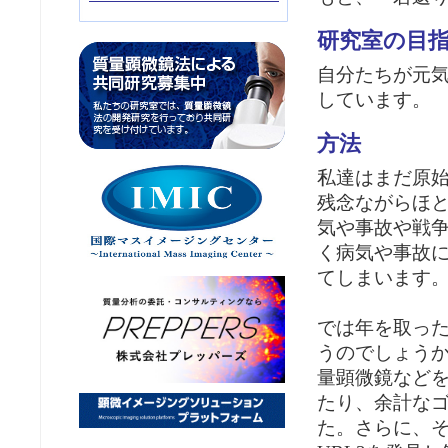
研究室の目
自分たちが元
しています。
方法
私達はまだ原
残念ながらほ
気や事故や戦
く病気や事故
てしまいます
では年を取っ
うのでしょう
量顕微鏡など
たり、余計な
た。さらに、そ