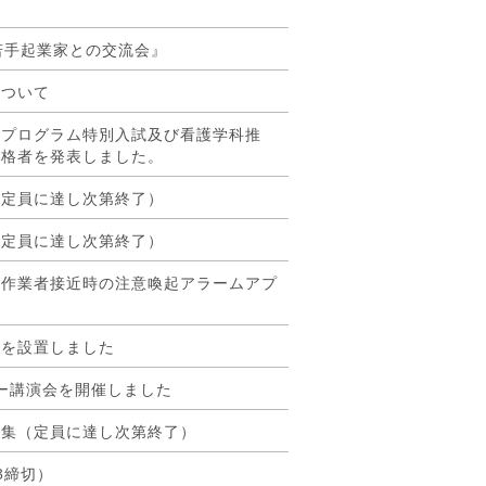
若手起業家との交流会』
について
育プログラム特別入試及び看護学科推
合格者を発表しました。
（定員に達し次第終了）
（定員に達し次第終了）
、作業者接近時の注意喚起アラームアプ
）を設置しました
レー講演会を開催しました
募集（定員に達し次第終了）
3締切）