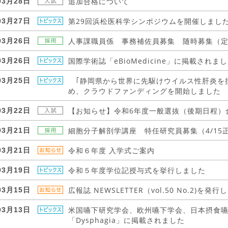
追加合格について
03月28日
第29回浜松医科学シンポジウムを開催しまし
03月27日
人事課職員係 事務補佐員募集 随時募集（
03月26日
国際学術誌「eBioMedicine」に掲載されま
03月26日
｢静岡県から世界に先駆けウイルス性肝炎を撲
03月25日
め、クラウドファンディングを開始しました
【お知らせ】令和6年度一般選抜（後期日程）
03月22日
細胞分子解剖学講座 特任研究員募集（4/15
03月21日
令和６年度 入学式ご案内
03月21日
令和５年度学位記授与式を挙行しました
03月19日
広報誌 NEWSLETTER（vol.50 No.2)を発
03月15日
米国嚥下研究学会、欧州嚥下学会、日本摂食
03月13日
「Dysphagia」に掲載されました