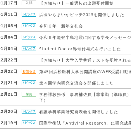
【お知らせ】一般選抜の出願受付開始
01月17日
浜医やらまいかピッチ2023を開催しました
01月11日
令和６年 新年交礼会
01月05日
令和６年能登半島地震に関する学長メッセー
01月04日
Student Doctor称号付与式を行いました
01月04日
【お知らせ】大学入学共通テストを受験され
12月22日
第45回浜松医科大学公開講座のWEB受講用動
12月22日
第４回学内研究交流会を開催しました
12月21日
学務課教務係 事務補佐員【非常勤（準職員
12月21日
了）
看護学科卒業研究発表会を開催しました
12月20日
国際学術誌「Antiviral Research」に研
12月19日