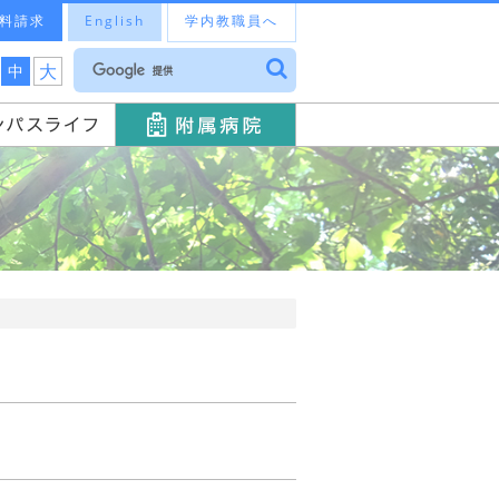
料請求
English
学内教職員へ
大
中