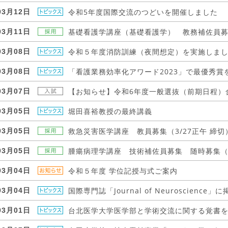
令和5年度国際交流のつどいを開催しました
03月12日
基礎看護学講座（基礎看護学） 教務補佐員
03月11日
令和５年度消防訓練（夜間想定）を実施しま
03月08日
「看護業務効率化アワード2023」で最優秀賞
03月08日
【お知らせ】令和6年度一般選抜（前期日程）
03月07日
堀田喜裕教授の最終講義
03月05日
救急災害医学講座 教員募集（3/27正午 締切
03月05日
腫瘍病理学講座 技術補佐員募集 随時募集
03月05日
令和５年度 学位記授与式ご案内
03月04日
国際専門誌「Journal of Neuroscience
03月04日
台北医学大学医学部と学術交流に関する覚書
03月01日