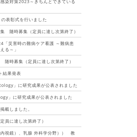
感染対策2023～きちんとできている
トの表彰式を行いました
募集 随時募集（定員に達し次第終了）
ム2024「災害時の難病ケア看護 ～難病患
考える～」
集 随時募集（定員に達し次第終了）
ト結果発表
matology」に研究成果が公表されました
unology」に研究成果が公表されました
を掲載しました。
（定員に達し次第終了）
内視鏡）、乳腺 外科学分野）） 教