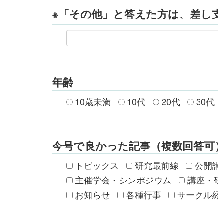
※「その他」と答えた方は、差し
年齢
10歳未満
10代
20代
30代
今号で良かった記事（複数回答可
トピックス
研究最前線
公開
主催学会・シンポジウム
講座・
お知らせ
各種行事
サークル