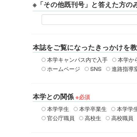
※「その他既刊号」と答えた方のみ
本誌をご覧になったきっかけを
本学キャンパス内で入手
本学か
ホームページ
SNS
進路指導
本学との関係
※必須
本学学生
本学卒業生
本学学
官公庁職員
高校生
高校職員