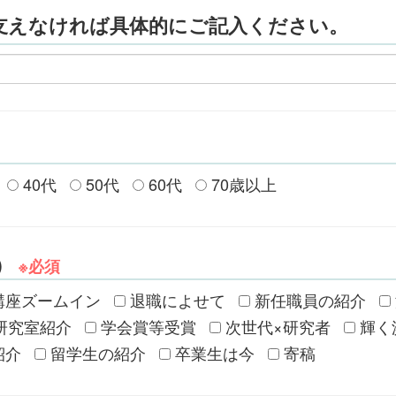
支えなければ具体的にご記入ください。
40代
50代
60代
70歳以上
）
※必須
講座ズームイン
退職によせて
新任職員の紹介
研究室紹介
学会賞等受賞
次世代×研究者
輝く
紹介
留学生の紹介
卒業生は今
寄稿