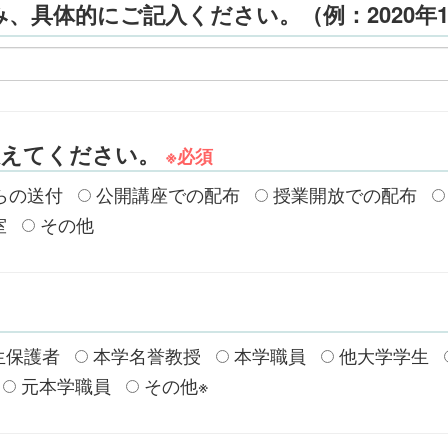
、具体的にご記入ください。（例：2020年1
教えてください。
※必須
らの送付
公開講座での配布
授業開放での配布
室
その他
生保護者
本学名誉教授
本学職員
他大学学生
元本学職員
その他※